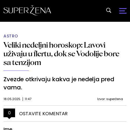
ASTRO
Veliki nedeljni horoskop: Lavovi
uživaju u flertu, dok se Vodolije bore
sa tenzijom
Zvezde otkrivaju kakva je nedelja pred
vama.
18.05.2025.
11:47
Izvor: superžena
0
OSTAVITE KOMENTAR
Ime