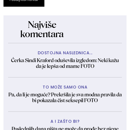
Najviše
komentara
DOSTOJNA NASLEDNICA...
Ćerka Sindi Kraford oduševila izgledom: Neki kažu
da je lepša od mame FOTO
TO MOŽE SAMO ONA
Pa, da li je moguće? Prekršila je sva modna pravila da
bi pokazala čist seksepil FOTO
A I ZAŠTO BI?
Poslednjih dana ništa ne može da prođe bez njene