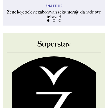
ZNATE LI?
Žene koje žele nezaboravan seks moraju da rade ove
tri stvari
Superstav