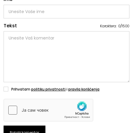
Tekst
Karaktera:
0
/
1500
Prihvatam
politiku privatnosti
i
pravila korišćenja
Pošalji komentar