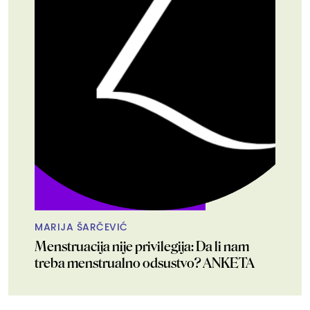
MARIJA ŠARČEVIĆ
Menstruacija nije privilegija: Da li nam
treba menstrualno odsustvo? ANKETA