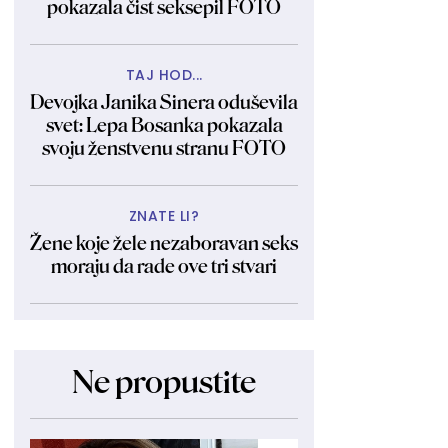
pokazala čist seksepil FOTO
TAJ HOD...
Devojka Janika Sinera oduševila
svet: Lepa Bosanka pokazala
svoju ženstvenu stranu FOTO
ZNATE LI?
Žene koje žele nezaboravan seks
moraju da rade ove tri stvari
Ne propustite