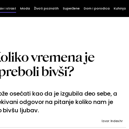
av i strast
Moda
Životi poznatih
Superžene
Dom i porodica
Kuhinja
Koliko vremena je
preboli bivši?
že osećati kao da je izgubila deo sebe, a
ekivani odgovor na pitanje koliko nam je
bivšu ljubav.
Izvor: Index.hr