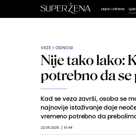
Lepa i zdrava
Ljub
VEZE I ODNOSI
Nije tako lako: 
potrebno da se 
Kad se veza završi, osoba se mo
najnovije istaživanje daje neoč
vremeno potrebno da prebolimo 
22.05.2025.
10:44