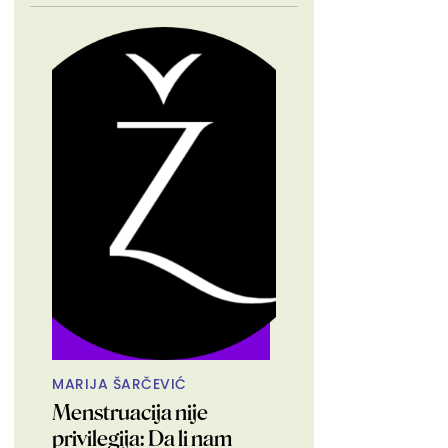
MARIJA ŠARČEVIĆ
Menstruacija nije
privilegija: Da li nam