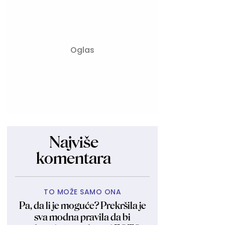
Najviše
komentara
TO MOŽE SAMO ONA
Pa, da li je moguće? Prekršila je
sva modna pravila da bi