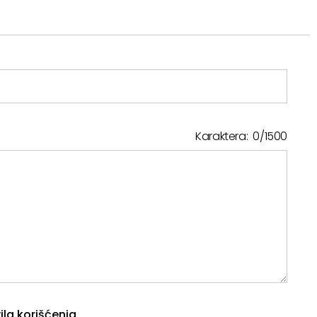
Karaktera:
0
/
1500
ila korišćenja