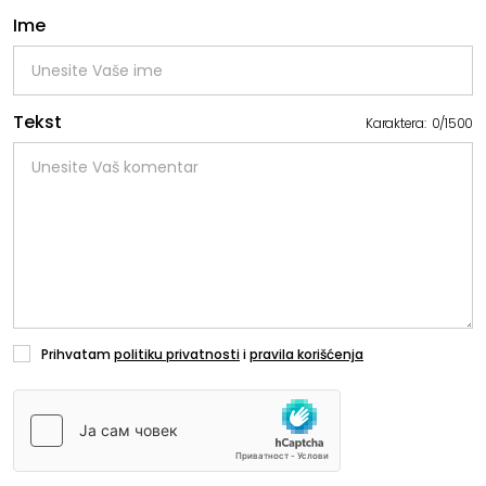
Ime
Tekst
Karaktera:
0
/
1500
Prihvatam
politiku privatnosti
i
pravila korišćenja