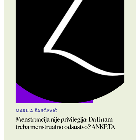
MARIJA ŠARČEVIĆ
Menstruacija nije privilegija: Da li nam
treba menstrualno odsustvo? ANKETA