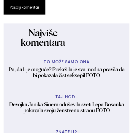
Pošalji komentar
Najviše
komentara
TO MOŽE SAMO ONA
Pa, da li je moguće? Prekršila je sva modna pravila da
bi pokazala čist seksepil FOTO
TAJ HOD...
Devojka Janika Sinera oduševila svet: Lepa Bosanka
pokazala svoju ženstvenu stranu FOTO
ZNATE LI?