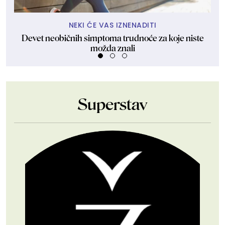
NEKI ĆE VAS IZNENADITI
Devet neobičnih simptoma trudnoće za koje niste
Šak
možda znali
Superstav