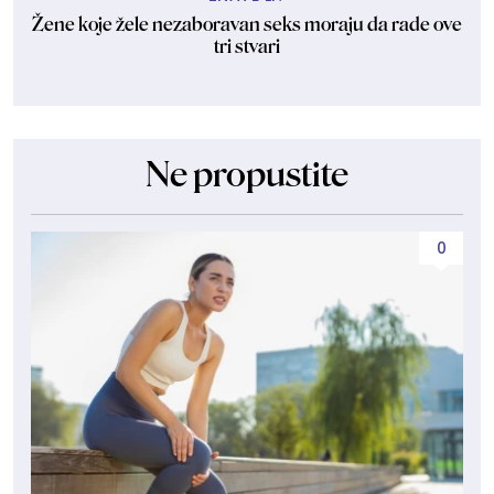
Žene koje žele nezaboravan seks moraju da rade ove
tri stvari
Ne propustite
0