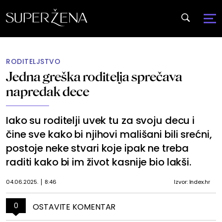
RODITELJSTVO
Jedna greška roditelja sprečava
napredak dece
Iako su roditelji uvek tu za svoju decu i
čine sve kako bi njihovi mališani bili srećni,
postoje neke stvari koje ipak ne treba
raditi kako bi im život kasnije bio lakši.
04.06.2025.
8:46
Izvor: Index.hr
0
OSTAVITE KOMENTAR