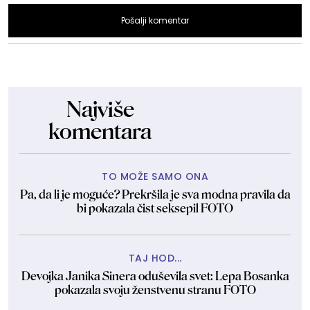
Pošalji komentar
Najviše
komentara
TO MOŽE SAMO ONA
Pa, da li je moguće? Prekršila je sva modna pravila da
bi pokazala čist seksepil FOTO
TAJ HOD...
Devojka Janika Sinera oduševila svet: Lepa Bosanka
pokazala svoju ženstvenu stranu FOTO