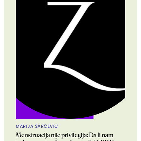
MARIJA ŠARČEVIĆ
Menstruacija nije privilegija: Da li nam