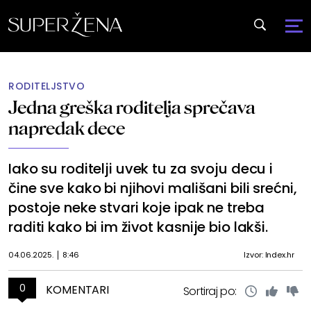
RODITELJSTVO
Jedna greška roditelja sprečava
napredak dece
Iako su roditelji uvek tu za svoju decu i
čine sve kako bi njihovi mališani bili srećni,
postoje neke stvari koje ipak ne treba
raditi kako bi im život kasnije bio lakši.
04.06.2025.
8:46
Izvor: Index.hr
0
KOMENTARI
Sortiraj po: