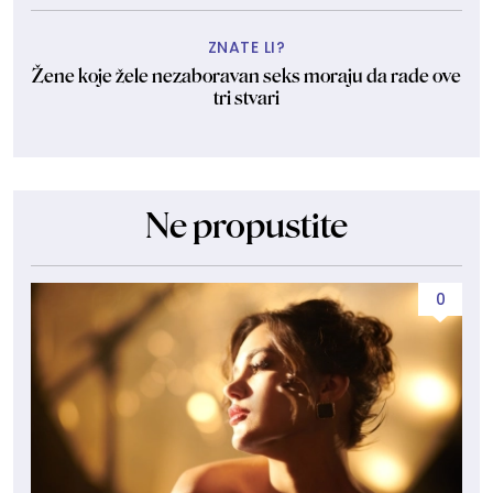
ZNATE LI?
Žene koje žele nezaboravan seks moraju da rade ove
tri stvari
Ne propustite
0