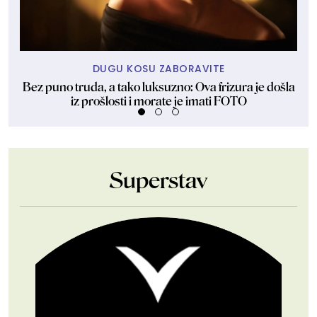
DUGU KOSU ZABORAVITE
Bez puno truda, a tako luksuzno: Ova frizura je došla
N
iz prošlosti i morate je imati FOTO
Superstav