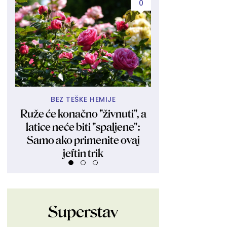
0
BEZ TEŠKE HEMIJE
ODMAH SVE
Ruže će konačno "živnuti", a
Ovaj horosko
latice neće biti "spaljene":
najčešće proči
Samo ako primenite ovaj
prvih pet
jeftin trik
Superstav