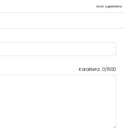
Izvor: superžena
Karaktera:
0
/
1500