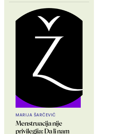
MARIJA ŠARČEVIĆ
Menstruacija nije
privilegija: Da li nam