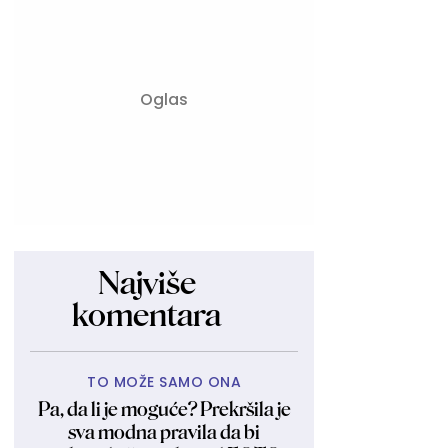
Najviše
komentara
TO MOŽE SAMO ONA
Pa, da li je moguće? Prekršila je
sva modna pravila da bi