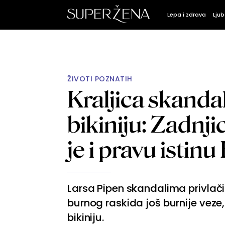
Lepa i zdrava
Ljub
ŽIVOTI POZNATIH
Kraljica skandal
bikiniju: Zadnjic
je i pravu isti
Larsa Pipen skandalima privlač
burnog raskida još burnije veze
bikiniju.