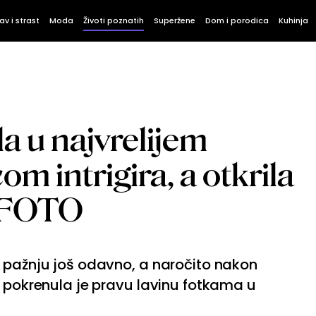
av i strast
Moda
Životi poznatih
Superžene
Dom i porodica
Kuhinja
a u najvrelijem
om intrigira, a otkrila
nu FOTO
i pažnju još odavno, a naročito nakon
, pokrenula je pravu lavinu fotkama u