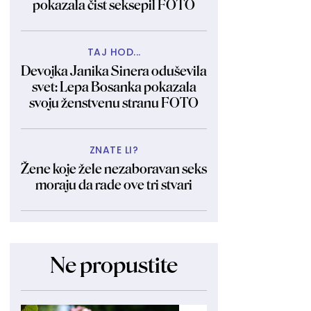
pokazala čist seksepil FOTO
TAJ HOD...
Devojka Janika Sinera oduševila
svet: Lepa Bosanka pokazala
svoju ženstvenu stranu FOTO
ZNATE LI?
Žene koje žele nezaboravan seks
moraju da rade ove tri stvari
Ne propustite