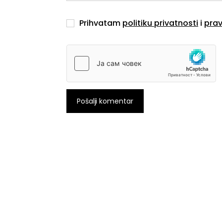
Prihvatam
politiku privatnosti
i
prav
Pošalji komentar