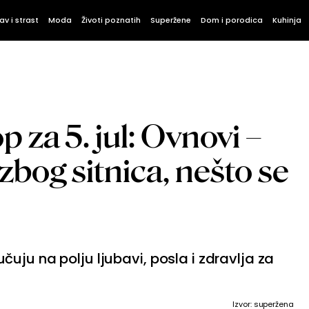
av i strast
Moda
Životi poznatih
Superžene
Dom i porodica
Kuhinja
 za 5. jul: Ovnovi –
 zbog sitnica, nešto se
uju na polju ljubavi, posla i zdravlja za
Izvor: superžena