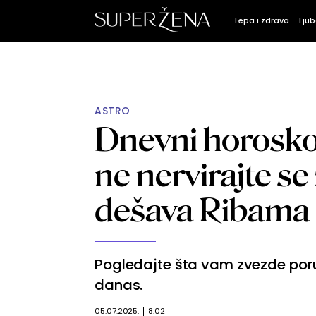
Lepa i zdrava
Ljub
ASTRO
Dnevni horoskop
ne nervirajte se
dešava Ribama
Pogledajte šta vam zvezde poruč
danas.
05.07.2025.
8:02