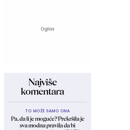
Najviše
komentara
TO MOŽE SAMO ONA
Pa, da li je moguće? Prekršila je
sva modna pravila da bi