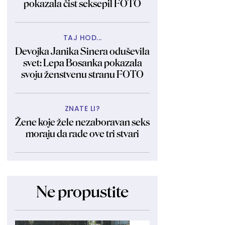
pokazala čist seksepil FOTO
TAJ HOD...
Devojka Janika Sinera oduševila
svet: Lepa Bosanka pokazala
svoju ženstvenu stranu FOTO
ZNATE LI?
Žene koje žele nezaboravan seks
moraju da rade ove tri stvari
Ne propustite