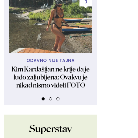
0
ODAVNO NIJE TAJNA
NIJE IZBOR Z
Kim Kardašijan ne krije da je
Trend koji že
ludo zaljubljena: Ovakvu je
praktikuju nak
nikad nismo videli FOTO
Nije mu odolel
manekenk
Superstav