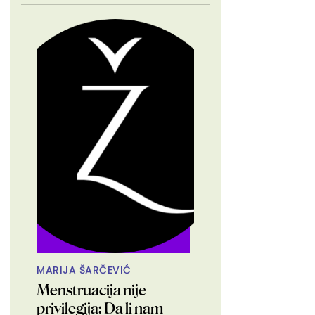
MARIJA ŠARČEVIĆ
Menstruacija nije
privilegija: Da li nam