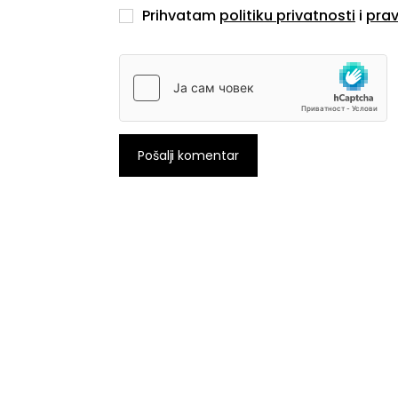
Prihvatam
politiku privatnosti
i
prav
Pošalji komentar