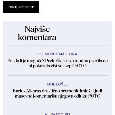
Pošalji komentar
Najviše
komentara
TO MOŽE SAMO ONA
Pa, da li je moguće? Prekršila je sva modna pravila da
bi pokazala čist seksepil FOTO
NIJE LOŠE...
Karlos Alkaras drastično promenio imidž: Ljudi
masovno komentarišu njegovu odluku FOTO
A I ZAŠTO BI?