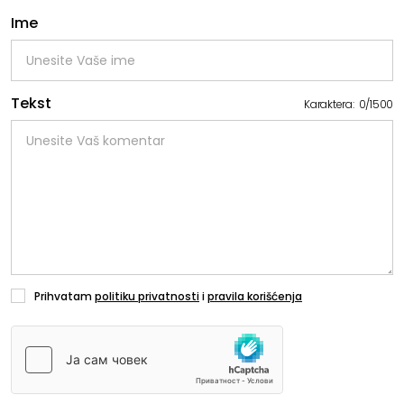
Ime
Tekst
Karaktera:
0
/
1500
Prihvatam
politiku privatnosti
i
pravila korišćenja