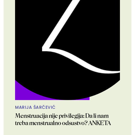
MARIJA ŠARČEVIĆ
Menstruacija nije privilegija: Da li nam
treba menstrualno odsustvo? ANKETA