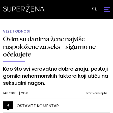
VEZE I ODNOSI
Ovim su danima žene najviše
raspoložene za seks – sigurno ne
očekujete
Kao što svi verovatno dobro znaju, postoji
gomila nehormonskih faktora koji utiču na
seksualni nagon.
14.07.2025.
21:56
Izvor: Večernji.hr
4
OSTAVITE KOMENTAR