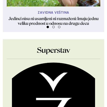
ZAVIDNA VEŠTINA
Jedinci nisu ni usamljeni ni razmaženi: Imaju jednu
Nje
veliku prednost u odnosu na drugu decu
Superstav