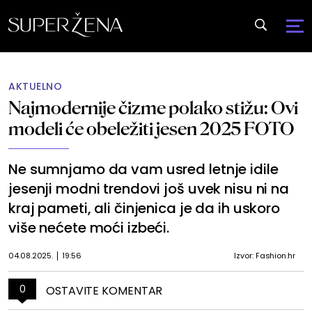
AKTUELNO
Najmodernije čizme polako stižu: Ovi
modeli će obeležiti jesen 2025 FOTO
Ne sumnjamo da vam usred letnje idile
jesenji modni trendovi još uvek nisu ni na
kraj pameti, ali činjenica je da ih uskoro
više nećete moći izbeći.
04.08.2025.
19:56
Izvor: Fashion.hr
0
OSTAVITE KOMENTAR