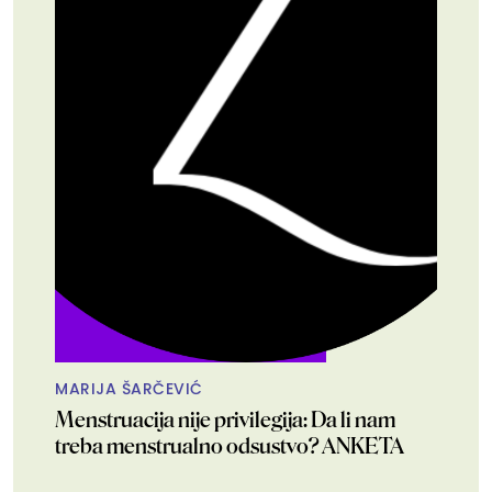
MARIJA ŠARČEVIĆ
Menstruacija nije privilegija: Da li nam
treba menstrualno odsustvo? ANKETA