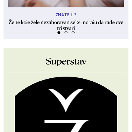
ZNATE LI?
Žene koje žele nezaboravan seks moraju da rade ove
"U
tri stvari
Superstav