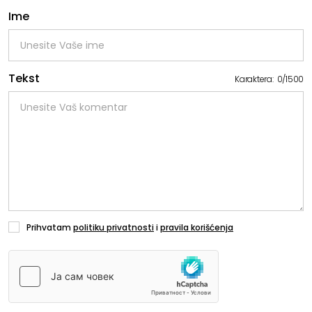
Ime
Tekst
Karaktera:
0
/
1500
Prihvatam
politiku privatnosti
i
pravila korišćenja