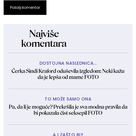
Pošalji komentar
Najviše
komentara
DOSTOJNA NASLEDNICA...
Ćerka Sindi Kraford oduševila izgledom: Neki kažu
da je lepša od mame FOTO
TO MOŽE SAMO ONA
Pa, da li je moguće? Prekršila je sva modna pravila da
bi pokazala čist seksepil FOTO
A I ZAŠTO BI?