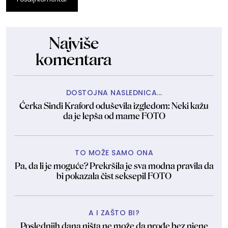
Najviše
komentara
DOSTOJNA NASLEDNICA...
Ćerka Sindi Kraford oduševila izgledom: Neki kažu
da je lepša od mame FOTO
TO MOŽE SAMO ONA
Pa, da li je moguće? Prekršila je sva modna pravila da
bi pokazala čist seksepil FOTO
A I ZAŠTO BI?
Poslednjih dana ništa ne može da prođe bez njene