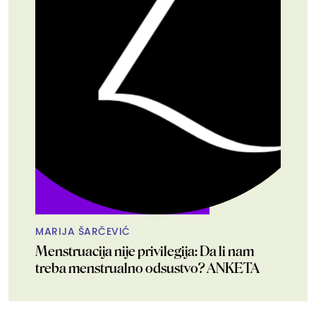
MARIJA ŠARČEVIĆ
Menstruacija nije privilegija: Da li nam
treba menstrualno odsustvo? ANKETA