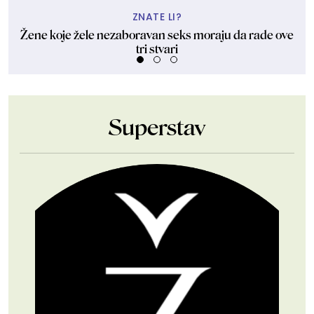
ZNATE LI?
Žene koje žele nezaboravan seks moraju da rade ove
tri stvari
Superstav