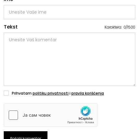
Tekst
Karaktera:
0
/
1500
Prihvatam
politiku privatnosti
i
pravila korišćenja
Pošalji komentar