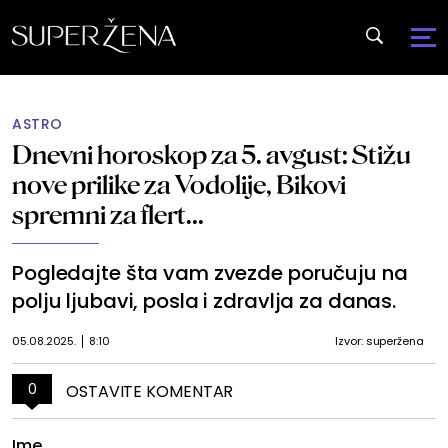
ASTRO
Dnevni horoskop za 5. avgust: Stižu
nove prilike za Vodolije, Bikovi
spremni za flert...
Pogledajte šta vam zvezde poručuju na
polju ljubavi, posla i zdravlja za danas.
05.08.2025.
8:10
Izvor: superžena
0
OSTAVITE KOMENTAR
Ime