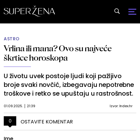
ASTRO
Vrlina ili mana? Ovo su najveće
škrtice horoskopa
U životu uvek postoje ljudi koji pažljivo
broje svaki novčić, izbegavaju nepotrebne
troškove i retko se upuštaju u rastrošnost.
01.09.2025.
21:39
Izvor: Index.hr
0
OSTAVITE KOMENTAR
Ime