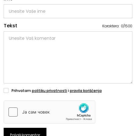
Tekst
Karaktera:
0
/
1500
Prihvatam
politiku privatnosti
i
pravila korišćenja
Pošalji komentar