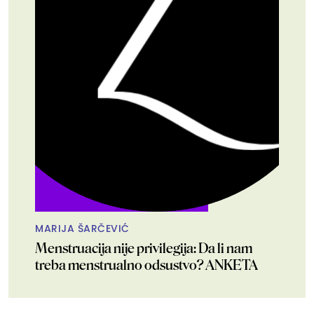
MARIJA ŠARČEVIĆ
Menstruacija nije privilegija: Da li nam
treba menstrualno odsustvo? ANKETA