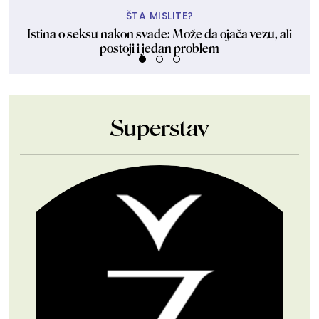
ŠTA MISLITE?
Istina o seksu nakon svađe: Može da ojača vezu, ali
postoji i jedan problem
Superstav