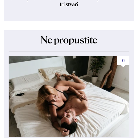
tri stvari
Ne propustite
0