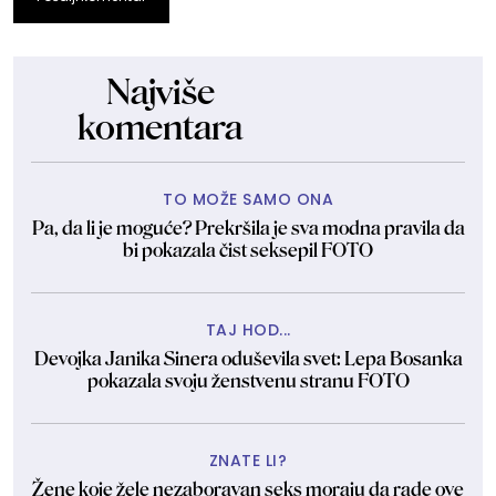
Najviše
komentara
TO MOŽE SAMO ONA
Pa, da li je moguće? Prekršila je sva modna pravila da
bi pokazala čist seksepil FOTO
TAJ HOD...
Devojka Janika Sinera oduševila svet: Lepa Bosanka
pokazala svoju ženstvenu stranu FOTO
ZNATE LI?
Žene koje žele nezaboravan seks moraju da rade ove