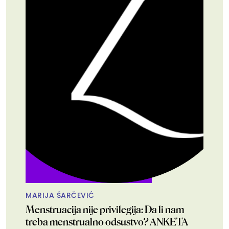
MARIJA ŠARČEVIĆ
Menstruacija nije privilegija: Da li nam
treba menstrualno odsustvo? ANKETA