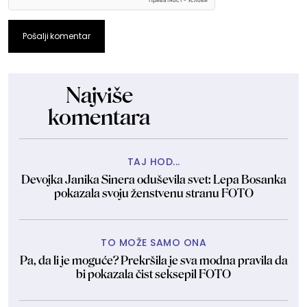
Pošalji komentar
Najviše
komentara
TAJ HOD...
Devojka Janika Sinera oduševila svet: Lepa Bosanka
pokazala svoju ženstvenu stranu FOTO
TO MOŽE SAMO ONA
Pa, da li je moguće? Prekršila je sva modna pravila da
bi pokazala čist seksepil FOTO