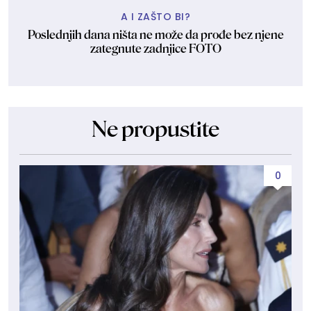
A I ZAŠTO BI?
Poslednjih dana ništa ne može da prođe bez njene
zategnute zadnjice FOTO
Ne propustite
0