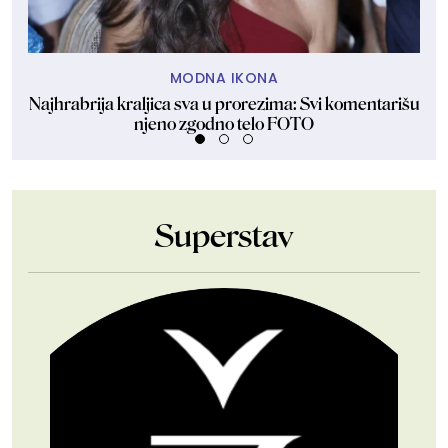
MODNA IKONA
Najhrabrija kraljica sva u prorezima: Svi komentarišu
njeno zgodno telo FOTO
Superstav