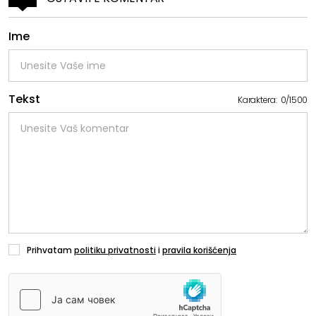
Ime
Tekst
Karaktera:
0
/
1500
Prihvatam
politiku privatnosti
i
pravila korišćenja