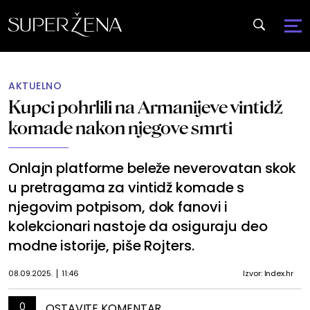
AKTUELNO
Kupci pohrlili na Armanijeve vintidž
komade nakon njegove smrti
Onlajn platforme beleže neverovatan skok
u pretragama za vintidž komade s
njegovim potpisom, dok fanovi i
kolekcionari nastoje da osiguraju deo
modne istorije, piše Rojters.
08.09.2025.
11:46
Izvor: Index.hr
0
OSTAVITE KOMENTAR