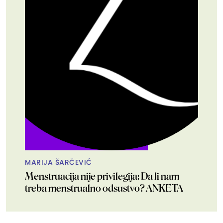
MARIJA ŠARČEVIĆ
Menstruacija nije privilegija: Da li nam
treba menstrualno odsustvo? ANKETA