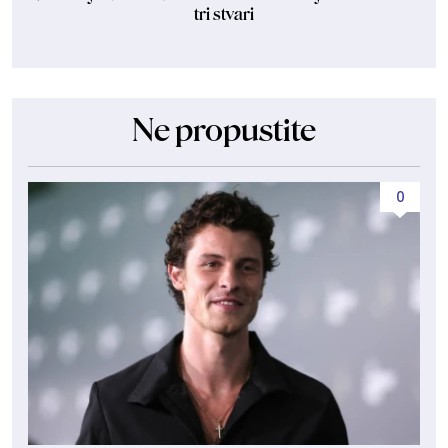
tri stvari
Ne propustite
0