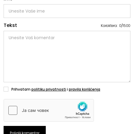
Tekst
Karaktera:
0
/
1500
Prihvatam
politiku privatnosti
i
pravila korišćenja
Pošalji komentar