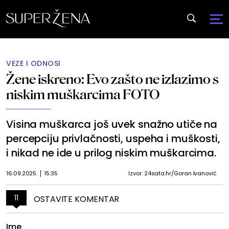
VEZE I ODNOSI
Žene iskreno: Evo zašto ne izlazimo s
niskim muškarcima FOTO
Visina muškarca još uvek snažno utiče na
percepciju privlačnosti, uspeha i muškosti,
i nikad ne ide u prilog niskim muškarcima.
16.09.2025.
15:35
Izvor: 24sata.hr/Goran Ivanović
11
OSTAVITE KOMENTAR
Ime