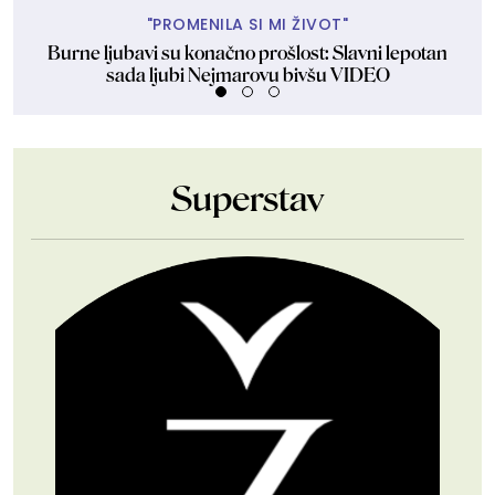
"PROMENILA SI MI ŽIVOT"
Burne ljubavi su konačno prošlost: Slavni lepotan
Dev
sada ljubi Nejmarovu bivšu VIDEO
Superstav