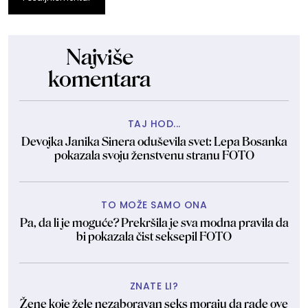
Najviše
komentara
TAJ HOD...
Devojka Janika Sinera oduševila svet: Lepa Bosanka
pokazala svoju ženstvenu stranu FOTO
TO MOŽE SAMO ONA
Pa, da li je moguće? Prekršila je sva modna pravila da
bi pokazala čist seksepil FOTO
ZNATE LI?
Žene koje žele nezaboravan seks moraju da rade ove