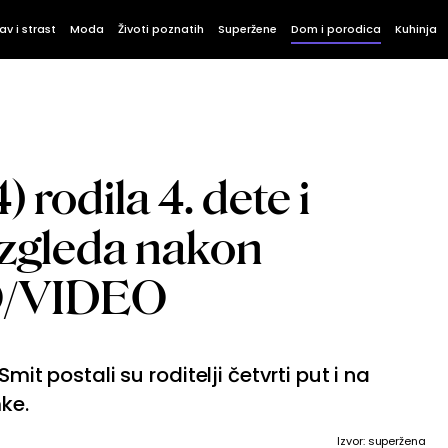
av i strast
Moda
Životi poznatih
Superžene
Dom i porodica
Kuhinja
 rodila 4. dete i
izgleda nakon
O/VIDEO
mit postali su roditelji četvrti put i na
mke.
Izvor: superžena