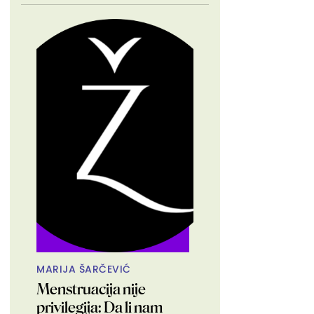
MARIJA ŠARČEVIĆ
Menstruacija nije
privilegija: Da li nam