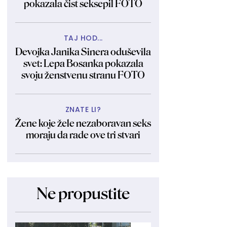
pokazala čist seksepil FOTO
TAJ HOD...
Devojka Janika Sinera oduševila
svet: Lepa Bosanka pokazala
svoju ženstvenu stranu FOTO
ZNATE LI?
Žene koje žele nezaboravan seks
moraju da rade ove tri stvari
Ne propustite