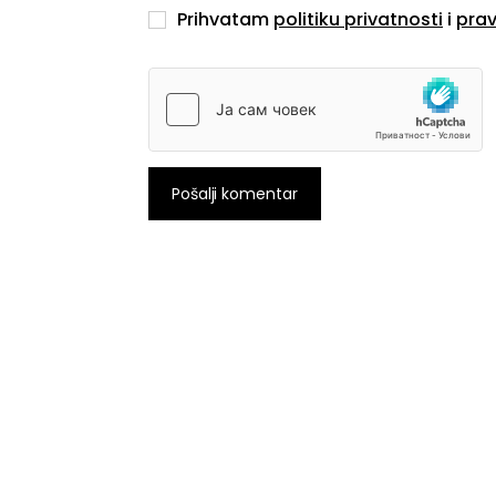
Prihvatam
politiku privatnosti
i
prav
Pošalji komentar