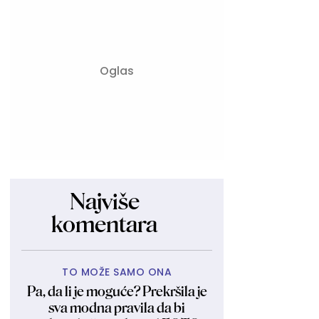
Najviše
komentara
TO MOŽE SAMO ONA
Pa, da li je moguće? Prekršila je
sva modna pravila da bi