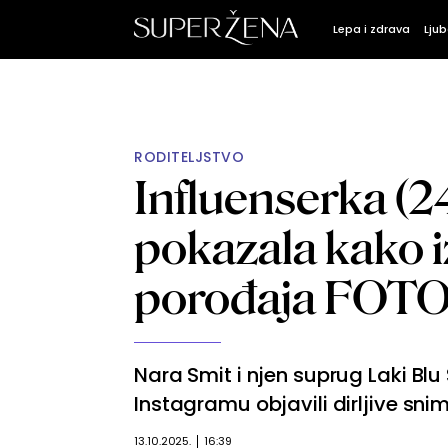
Lepa i zdrava
Ljub
RODITELJSTVO
Influenserka (24)
pokazala kako 
porođaja FOT
Nara Smit i njen suprug Laki Blu S
Instagramu objavili dirljive sni
13.10.2025.
16:39