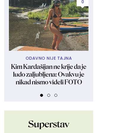
0
ODAVNO NIJE TAJNA
NEĆE UPITI NI
Kim Kardašijan ne krije da je
Ubacite jednu k
ludo zaljubljena: Ovakvu je
smesu za ušti
nikad nismo videli FOTO
mekani ka
Superstav