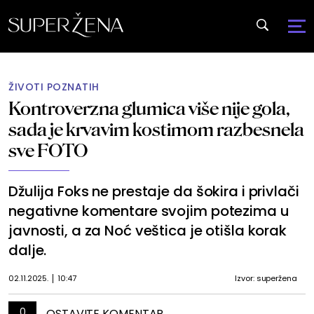
ŽIVOTI POZNATIH
Kontroverzna glumica više nije gola,
sada je krvavim kostimom razbesnela
sve FOTO
Džulija Foks ne prestaje da šokira i privlači
negativne komentare svojim potezima u
javnosti, a za Noć veštica je otišla korak
dalje.
02.11.2025.
10:47
Izvor: superžena
0
OSTAVITE KOMENTAR