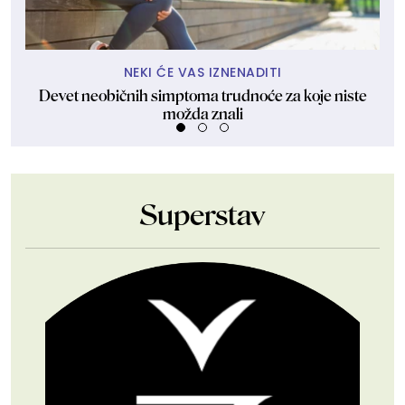
NEKI ĆE VAS IZNENADITI
Devet neobičnih simptoma trudnoće za koje niste
Šak
možda znali
Superstav