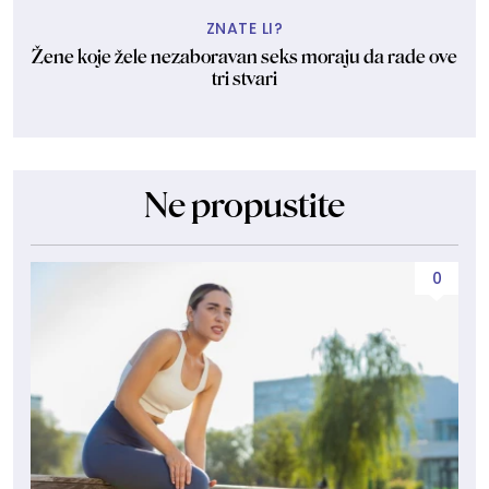
ZNATE LI?
Žene koje žele nezaboravan seks moraju da rade ove
tri stvari
Ne propustite
0