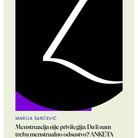
MARIJA ŠARČEVIĆ
Menstruacija nije privilegija: Da li nam
treba menstrualno odsustvo? ANKETA