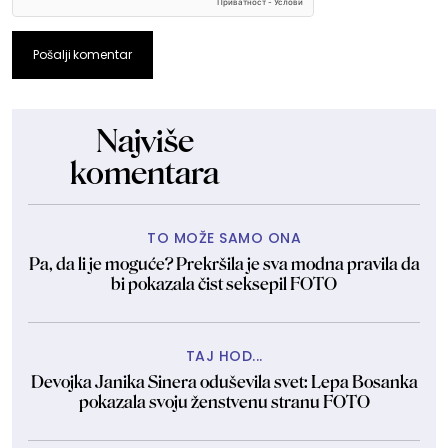
Pošalji komentar
Najviše
komentara
TO MOŽE SAMO ONA
Pa, da li je moguće? Prekršila je sva modna pravila da
bi pokazala čist seksepil FOTO
TAJ HOD...
Devojka Janika Sinera oduševila svet: Lepa Bosanka
pokazala svoju ženstvenu stranu FOTO