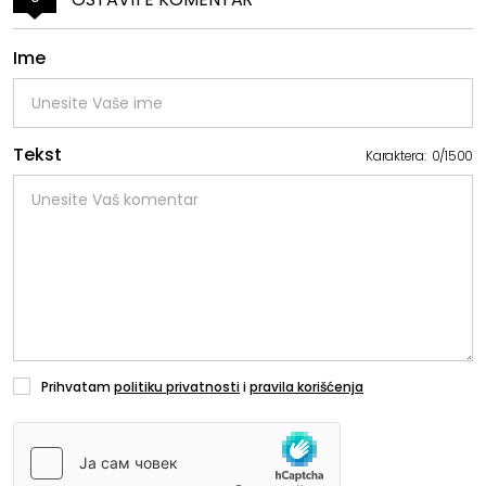
Ime
Tekst
Karaktera:
0
/
1500
Prihvatam
politiku privatnosti
i
pravila korišćenja