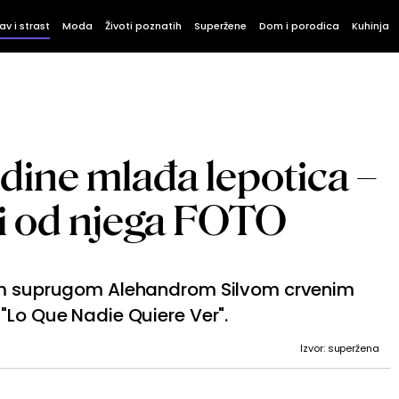
av i strast
Moda
Životi poznatih
Superžene
Dom i porodica
Kuhinja
odine mlađa lepotica –
iji od njega FOTO
jom suprugom Alehandrom Silvom crvenim
"Lo Que Nadie Quiere Ver".
Izvor: superžena