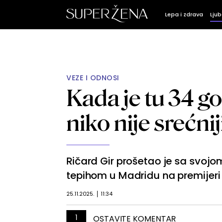
Lepa i zdrava
Ljub
VEZE I ODNOSI
Kada je tu 34 g
niko nije srećn
Ričard Gir prošetao je sa svo
tepihom u Madridu na premijeri 
25.11.2025.
11:34
1
OSTAVITE KOMENTAR