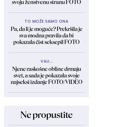
svoju ženstvenu stranu FOTO
TO MOŽE SAMO ONA
Pa, da li je moguće? Prekršila je
sva modna pravila da bi
pokazala čist seksepil FOTO
VAU...
Njene raskošne obline drmaju
svet, a sada je pokazala svoje
najseksi izdanje FOTO/VIDEO
Ne propustite