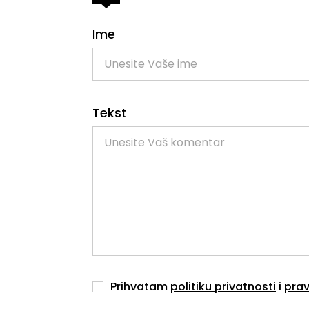
Ime
Tekst
Prihvatam
politiku privatnosti
i
prav