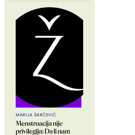
MARIJA ŠARČEVIĆ
Menstruacija nije
privilegija: Da li nam