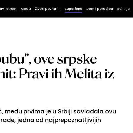
av i strast
Moda
Životi poznatih
Superžene
Dom i porodica
Kuhinja
ubu", ove srpske
hit: Pravi ih Melita iz
, među prvima je u Srbiji savladala ovu
zrade, jedna od najprepoznatljivijih