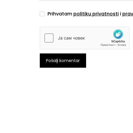
Prihvatam
politiku privatnosti
i
prav
Pošalji komentar