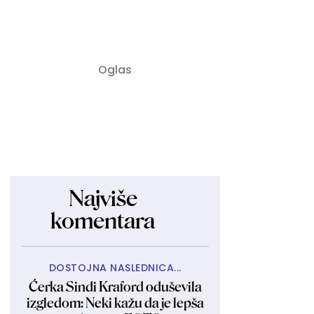
Najviše
komentara
DOSTOJNA NASLEDNICA...
Ćerka Sindi Kraford oduševila
izgledom: Neki kažu da je lepša