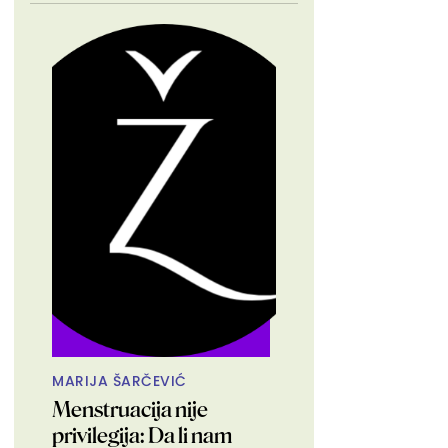
MARIJA ŠARČEVIĆ
Menstruacija nije
privilegija: Da li nam