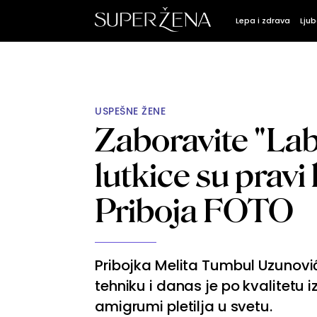
Lepa i zdrava
Ljub
USPEŠNE ŽENE
Zaboravite "Lab
lutkice su pravi 
Priboja FOTO
Pribojka Melita Tumbul Uzunović
tehniku i danas je po kvalitetu i
amigrumi pletilja u svetu.