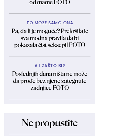
od mame FOTO
TO MOŽE SAMO ONA
Pa, da li je moguće? Prekršila je
sva modna pravila da bi
pokazala čist seksepil FOTO
A I ZAŠTO BI?
Poslednjih dana ništa ne može
da prođe bez njene zategnute
zadnjice FOTO
Ne propustite