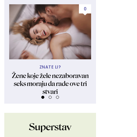
0
ZNATE LI?
UBIJA KAKO
Žene koje žele nezaboravan
Obukla nikad kr
seks moraju da rade ove tri
fanovima pokaza
stvari
Ljudi su ostali 
Superstav