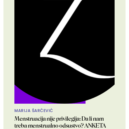
MARIJA ŠARČEVIĆ
Menstruacija nije privilegija: Da li nam
treba menstrualno odsustvo? ANKETA