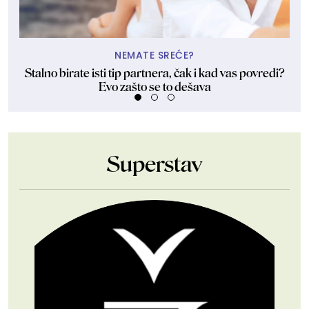
NEMATE SREĆE?
Stalno birate isti tip partnera, čak i kad vas povredi?
Evo zašto se to dešava
Superstav