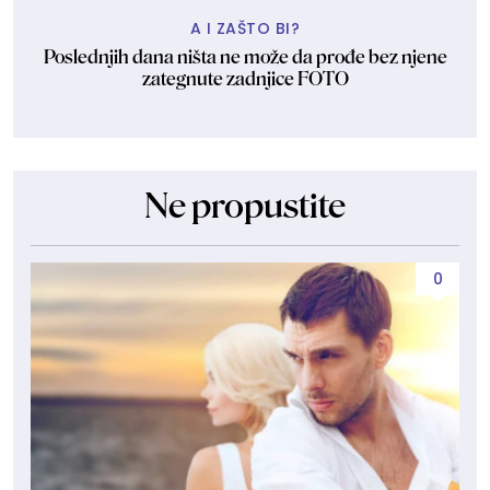
A I ZAŠTO BI?
Poslednjih dana ništa ne može da prođe bez njene
zategnute zadnjice FOTO
Ne propustite
0