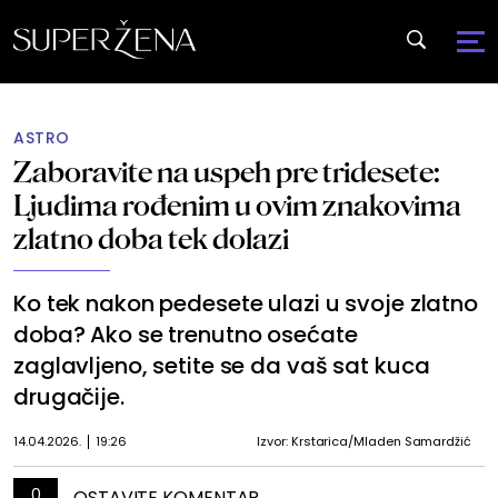
ASTRO
Zaboravite na uspeh pre tridesete:
Ljudima rođenim u ovim znakovima
zlatno doba tek dolazi
Ko tek nakon pedesete ulazi u svoje zlatno
doba? Ako se trenutno osećate
zaglavljeno, setite se da vaš sat kuca
drugačije.
14.04.2026.
19:26
Izvor: Krstarica/Mladen Samardžić
0
OSTAVITE KOMENTAR