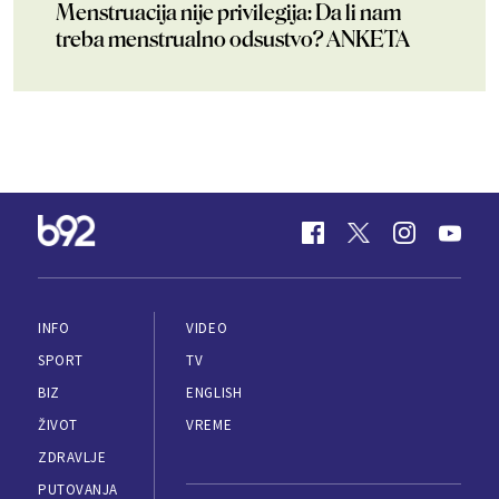
Menstruacija nije privilegija: Da li nam
treba menstrualno odsustvo? ANKETA
INFO
VIDEO
SPORT
TV
BIZ
ENGLISH
ŽIVOT
VREME
ZDRAVLJE
PUTOVANJA