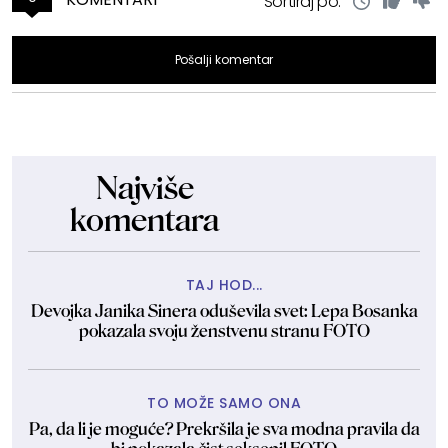
Sortiraj po:
Pošalji komentar
Najviše
komentara
TAJ HOD...
Devojka Janika Sinera oduševila svet: Lepa Bosanka
pokazala svoju ženstvenu stranu FOTO
TO MOŽE SAMO ONA
Pa, da li je moguće? Prekršila je sva modna pravila da