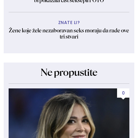
bi pokazala čist seksepil FOTO
ZNATE LI?
Žene koje žele nezaboravan seks moraju da rade ove
tri stvari
Ne propustite
0