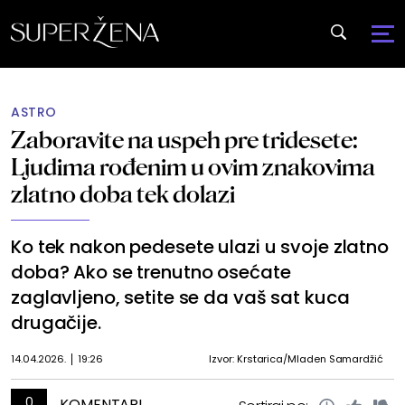
ASTRO
Zaboravite na uspeh pre tridesete:
Ljudima rođenim u ovim znakovima
zlatno doba tek dolazi
Ko tek nakon pedesete ulazi u svoje zlatno
doba? Ako se trenutno osećate
zaglavljeno, setite se da vaš sat kuca
drugačije.
14.04.2026.
19:26
Izvor: Krstarica/Mladen Samardžić
0
KOMENTARI