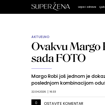
Lepa i zdrava
Ljub
AKTUELNO
Ovakvu Margo R
sada FOTO
Margo Robi još jednom je dokaza
poslednjom kombinacijom oduš
22.04.2026.
16:33
0
OSTAVITE KOMENTAR