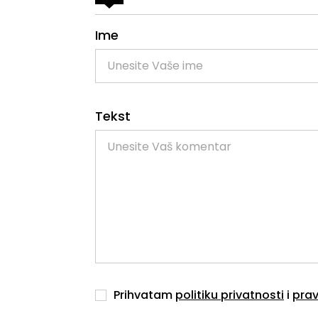
Ime
Tekst
Prihvatam
politiku privatnosti
i
prav