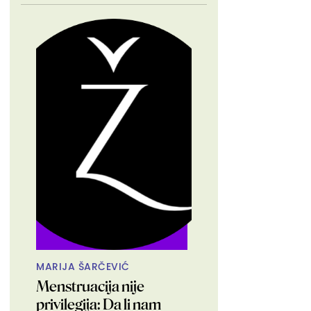
MARIJA ŠARČEVIĆ
Menstruacija nije
privilegija: Da li nam