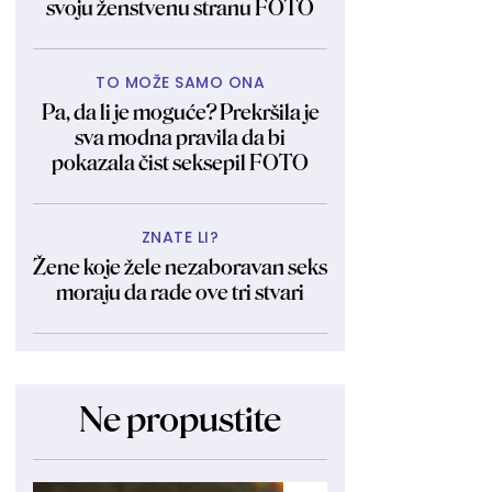
svoju ženstvenu stranu FOTO
TO MOŽE SAMO ONA
Pa, da li je moguće? Prekršila je
sva modna pravila da bi
pokazala čist seksepil FOTO
ZNATE LI?
Žene koje žele nezaboravan seks
moraju da rade ove tri stvari
Ne propustite