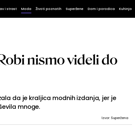
av i strast
Moda
Životi poznatih
Superžene
Dom i porodica
Kuhinja
obi nismo videli do
la da je kraljica modnih izdanja, jer je
evila mnoge.
Izvor: Superžena