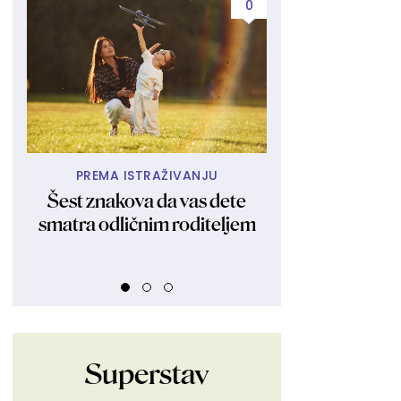
0
PREMA ISTRAŽIVANJU
TAJ HOD
Šest znakova da vas dete
Devojka Jani
smatra odličnim roditeljem
oduševila svet:
pokazala svoj
stranu
Superstav