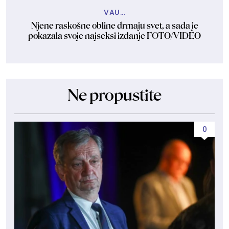
VAU...
Njene raskošne obline drmaju svet, a sada je
pokazala svoje najseksi izdanje FOTO/VIDEO
Ne propustite
0