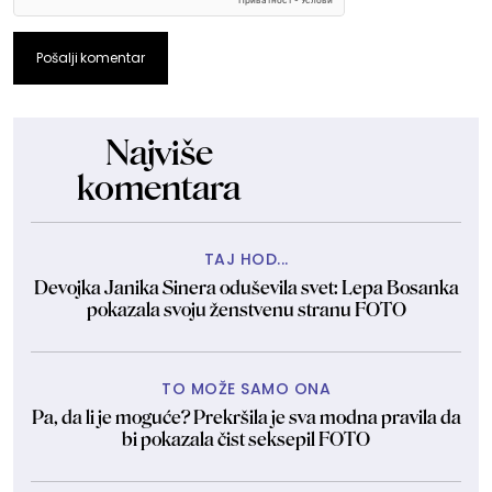
Pošalji komentar
Najviše
komentara
TAJ HOD...
Devojka Janika Sinera oduševila svet: Lepa Bosanka
pokazala svoju ženstvenu stranu FOTO
TO MOŽE SAMO ONA
Pa, da li je moguće? Prekršila je sva modna pravila da
bi pokazala čist seksepil FOTO