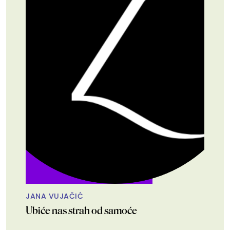
JANA VUJAČIĆ
Ubiće nas strah od samoće