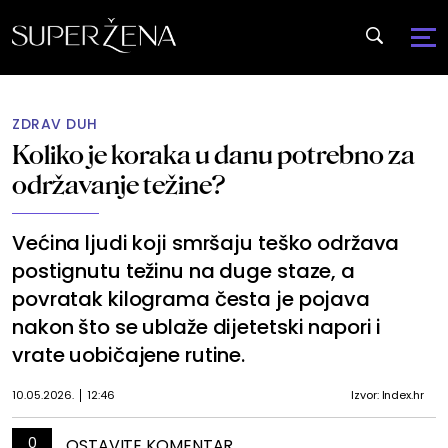
ZDRAV DUH
Koliko je koraka u danu potrebno za
održavanje težine?
Većina ljudi koji smršaju teško održava
postignutu težinu na duge staze, a
povratak kilograma česta je pojava
nakon što se ublaže dijetetski napori i
vrate uobičajene rutine.
10.05.2026.
12:46
Izvor: Index.hr
0
OSTAVITE KOMENTAR