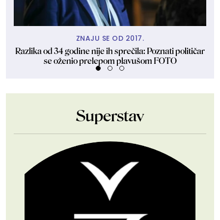
ZNAJU SE OD 2017.
Razlika od 34 godine nije ih sprečila: Poznati političar
Dan
se oženio prelepom plavušom FOTO
Superstav