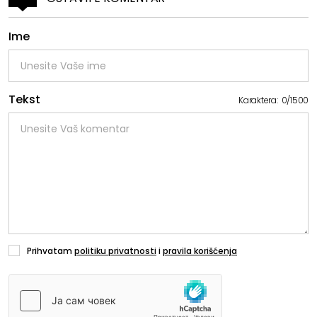
Ime
Tekst
Karaktera:
0
/
1500
Prihvatam
politiku privatnosti
i
pravila korišćenja