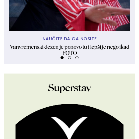
NAUČITE DA GA NOSITE
Vanvremenski dezen je ponovo tu i lepši je nego ikad
Ant
FOTO
Superstav