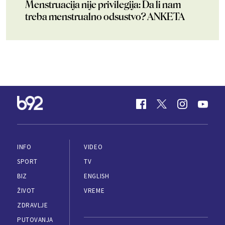
Menstruacija nije privilegija: Da li nam
treba menstrualno odsustvo? ANKETA
INFO
VIDEO
SPORT
TV
BIZ
ENGLISH
ŽIVOT
VREME
ZDRAVLJE
PUTOVANJA