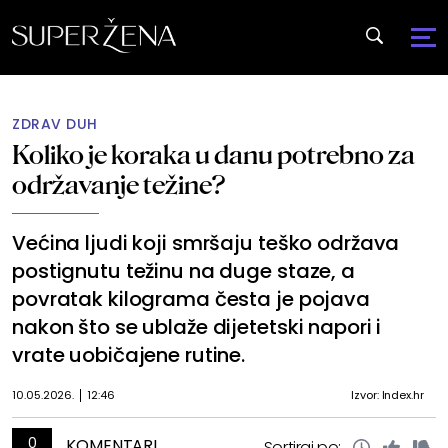
ZDRAV DUH
Koliko je koraka u danu potrebno za
održavanje težine?
Većina ljudi koji smršaju teško održava
postignutu težinu na duge staze, a
povratak kilograma česta je pojava
nakon što se ublaže dijetetski napori i
vrate uobičajene rutine.
10.05.2026.
12:46
Izvor: Index.hr
0
KOMENTARI
Sortiraj po: