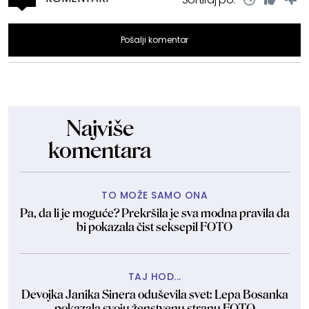
Pošalji komentar
Najviše
komentara
TO MOŽE SAMO ONA
Pa, da li je moguće? Prekršila je sva modna pravila da
bi pokazala čist seksepil FOTO
TAJ HOD...
Devojka Janika Sinera oduševila svet: Lepa Bosanka
pokazala svoju ženstvenu stranu FOTO