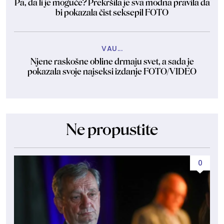
Pa, da li je moguće? Prekršila je sva modna pravila da
bi pokazala čist seksepil FOTO
VAU...
Njene raskošne obline drmaju svet, a sada je
pokazala svoje najseksi izdanje FOTO/VIDEO
Ne propustite
0