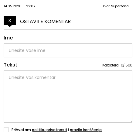
14.05.2026.
22:07
Izvor: Superžena
3
OSTAVITE KOMENTAR
Ime
Tekst
Karaktera:
0
/
1500
Prihvatam
politiku privatnosti
i
pravila korišćenja