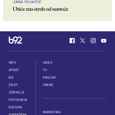
JANA VUJAČIĆ
Ubiće nas strah od samoće
INFO
VIDEO
SPORT
TV
BIZ
ENGLISH
ŽIVOT
VREME
ZDRAVLJE
PUTOVANJA
KULTURA
MARKETING
SUPERŽENA