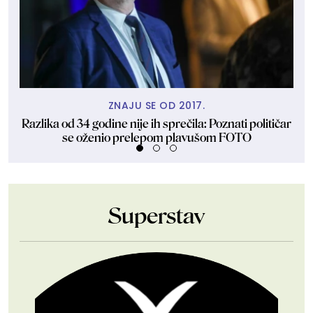
ZNAJU SE OD 2017.
Razlika od 34 godine nije ih sprečila: Poznati političar
se oženio prelepom plavušom FOTO
Superstav