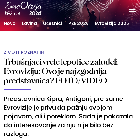
Novo
Lavina
Učesnici
PZE 2026
Evrovizija 2025
G
ŽIVOTI POZNATIH
Trbušnjaci vrele lepotice zaludeli
Evroviziju: Ovo je najzgodnija
predstavnica? FOTO/VIDEO
Predstavnica Kipra, Antigoni, pre same
Evrovizije je privukla pažnju svojom
pojavom, ali i poreklom. Sada je pokazala
da interesovanje za nju nije bilo bez
razloga.