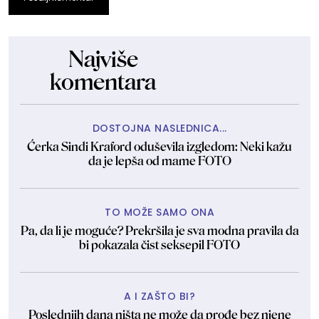
Najviše
komentara
DOSTOJNA NASLEDNICA...
Ćerka Sindi Kraford oduševila izgledom: Neki kažu
da je lepša od mame FOTO
TO MOŽE SAMO ONA
Pa, da li je moguće? Prekršila je sva modna pravila da
bi pokazala čist seksepil FOTO
A I ZAŠTO BI?
Poslednjih dana ništa ne može da prođe bez njene