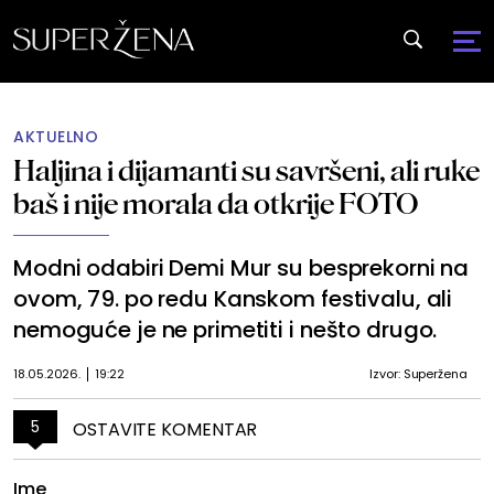
AKTUELNO
Haljina i dijamanti su savršeni, ali ruke
baš i nije morala da otkrije FOTO
Modni odabiri Demi Mur su besprekorni na
ovom, 79. po redu Kanskom festivalu, ali
nemoguće je ne primetiti i nešto drugo.
18.05.2026.
19:22
Izvor: Superžena
5
OSTAVITE KOMENTAR
Ime