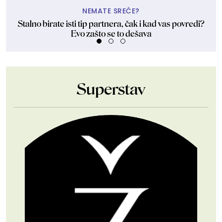
NEMATE SREĆE?
Stalno birate isti tip partnera, čak i kad vas povredi?
Evo zašto se to dešava
Superstav