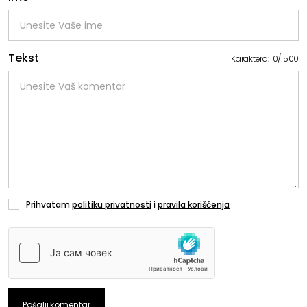
Tekst
Karaktera:
0
/
1500
Prihvatam
politiku privatnosti
i
pravila korišćenja
Pošalji komentar