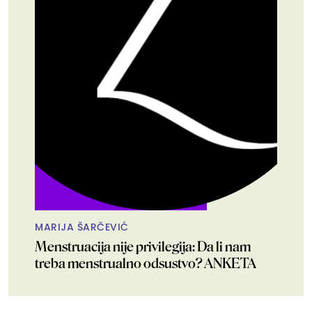
MARIJA ŠARČEVIĆ
Menstruacija nije privilegija: Da li nam
treba menstrualno odsustvo? ANKETA