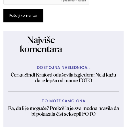
Pošalji komentar
Najviše
komentara
DOSTOJNA NASLEDNICA...
Ćerka Sindi Kraford oduševila izgledom: Neki kažu
da je lepša od mame FOTO
TO MOŽE SAMO ONA
Pa, da li je moguće? Prekršila je sva modna pravila da
bi pokazala čist seksepil FOTO