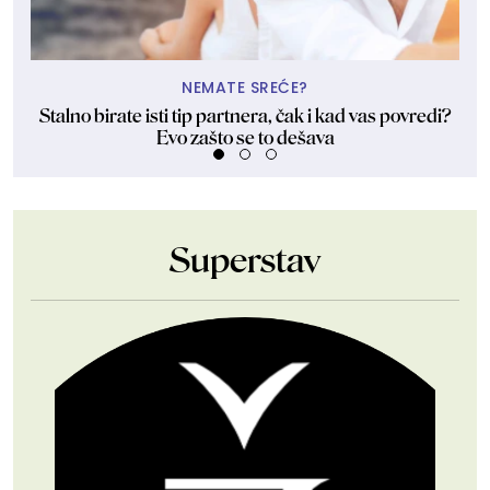
NEMATE SREĆE?
Stalno birate isti tip partnera, čak i kad vas povredi?
Evo zašto se to dešava
Superstav