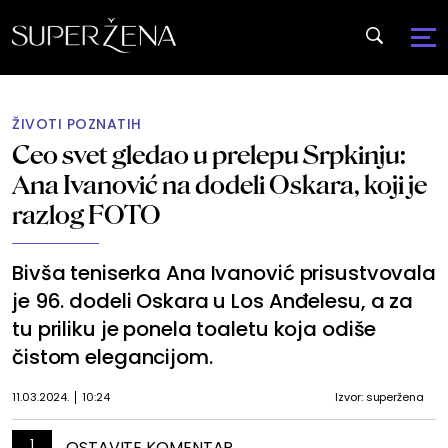
ŽIVOTI POZNATIH
Ceo svet gledao u prelepu Srpkinju:
Ana Ivanović na dodeli Oskara, koji je
razlog FOTO
Bivša teniserka Ana Ivanović prisustvovala
je 96. dodeli Oskara u Los Anđelesu, a za
tu priliku je ponela toaletu koja odiše
čistom elegancijom.
11.03.2024.
10:24
Izvor: superžena
1
OSTAVITE KOMENTAR