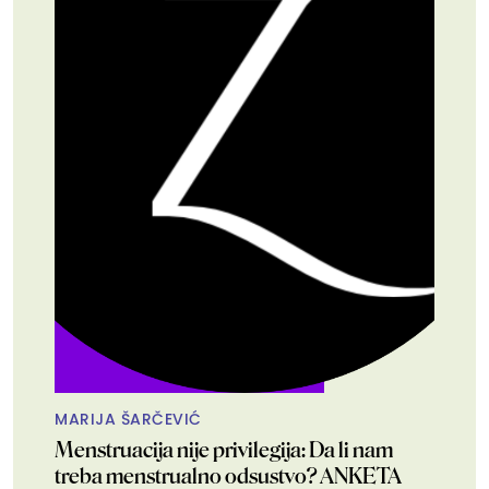
MARIJA ŠARČEVIĆ
Menstruacija nije privilegija: Da li nam
treba menstrualno odsustvo? ANKETA