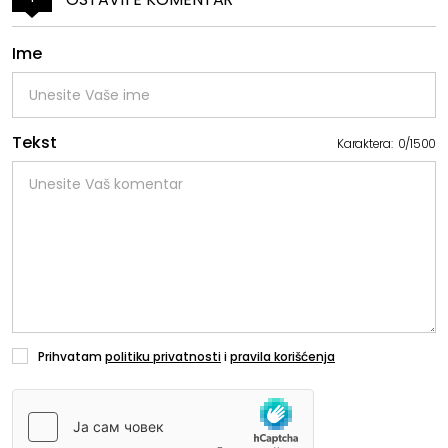
Ime
Tekst
Karaktera:
0
/
1500
Prihvatam
politiku privatnosti
i
pravila korišćenja