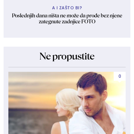
A I ZAŠTO BI?
Poslednjih dana ništa ne može da prođe bez njene
zategnute zadnjice FOTO
Ne propustite
0