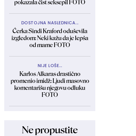
pokazala čist seksepil FOTO
DOSTOJNA NASLEDNICA...
Ćerka Sindi Kraford oduševila
izgledom: Neki kažu da je lepša
od mame FOTO
NIJE LOŠE...
Karlos Alkaras drastično
promenio imidž: Ljudi masovno
komentarišu njegovu odluku
FOTO
Ne propustite