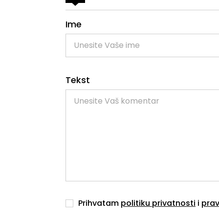
Ime
Tekst
Prihvatam
politiku privatnosti
i
prav