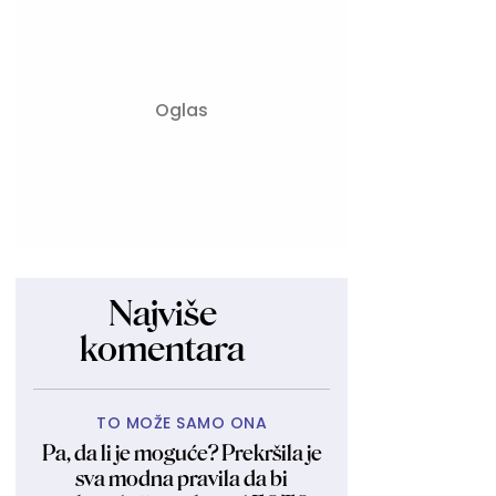
Najviše
komentara
TO MOŽE SAMO ONA
Pa, da li je moguće? Prekršila je
sva modna pravila da bi