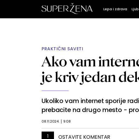
Lepa i zdrava
Ljub
PRAKTIČNI SAVETI
Ako vam interne
je kriv jedan d
Ukoliko vam internet sporije rad
prebacite na drugo mesto - pro
08.11.2024.
9:08
1
OSTAVITE KOMENTAR