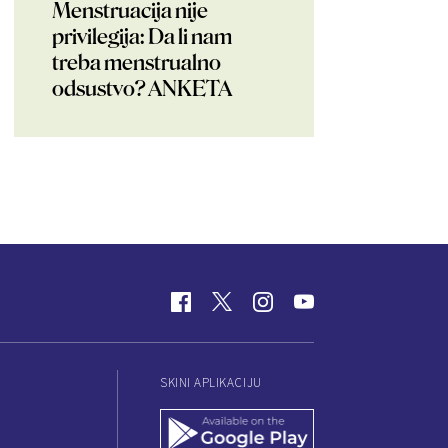
Menstruacija nije
privilegija: Da li nam
treba menstrualno
odsustvo? ANKETA
SKINI APLIKACIJU