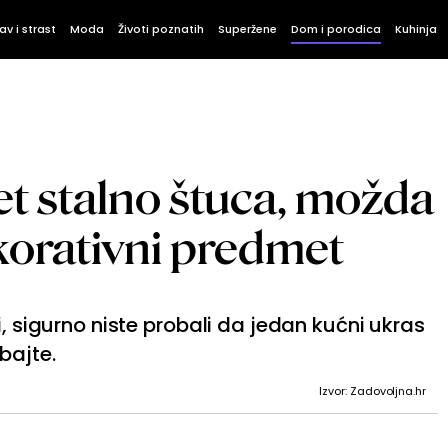
av i strast
Moda
Životi poznatih
Superžene
Dom i porodica
Kuhinja
t stalno štuca, možda
ekorativni predmet
i, sigurno niste probali da jedan kućni ukras
bajte.
Izvor: Zadovoljna.hr