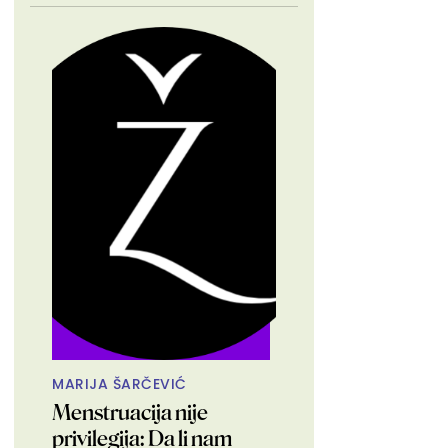
MARIJA ŠARČEVIĆ
Menstruacija nije
privilegija: Da li nam