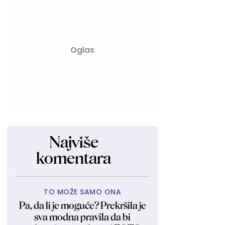
Najviše
komentara
TO MOŽE SAMO ONA
Pa, da li je moguće? Prekršila je
sva modna pravila da bi