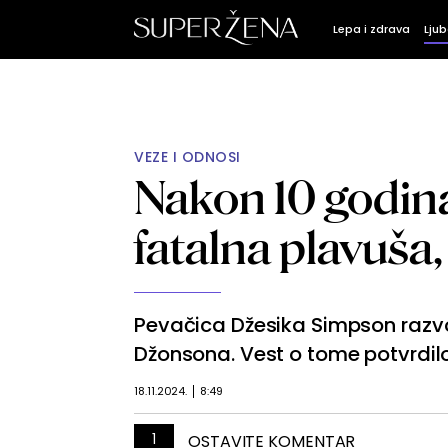
Lepa i zdrava
Ljub
VEZE I ODNOSI
Nakon 10 godina
fatalna plavuša,
Pevačica Džesika Simpson razvo
Džonsona. Vest o tome potvrdilo
18.11.2024.
8:49
1
OSTAVITE KOMENTAR