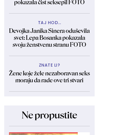
pokazala čist seksepil FOTO
TAJ HOD...
Devojka Janika Sinera oduševila
svet: Lepa Bosanka pokazala
svoju ženstvenu stranu FOTO
ZNATE LI?
Žene koje žele nezaboravan seks
moraju da rade ove tri stvari
Ne propustite