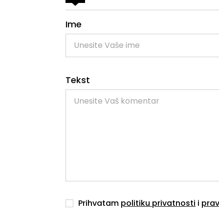
Ime
Tekst
Prihvatam
politiku privatnosti
i
prav