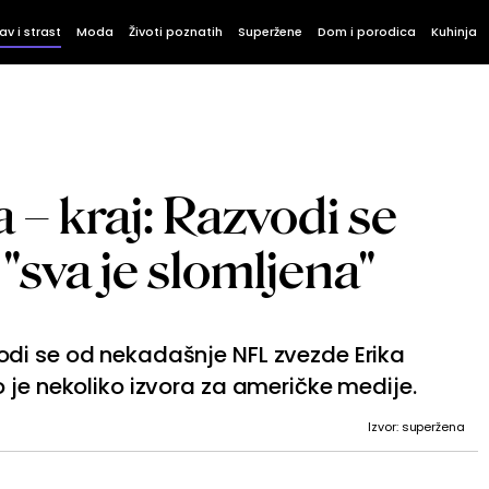
av i strast
Moda
Životi poznatih
Superžene
Dom i porodica
Kuhinja
 – kraj: Razvodi se
 "sva je slomljena"
di se od nekadašnje NFL zvezde Erika
 je nekoliko izvora za američke medije.
Izvor: superžena