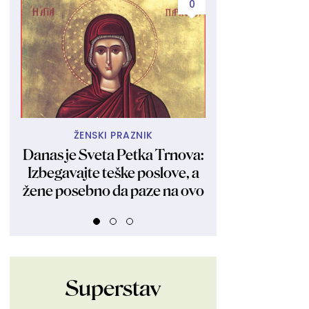
0
ŽENSKI PRAZNIK
SAD JE S
Danas je Sveta Petka Trnova:
Više nema sumn
Izbegavajte teške poslove, a
iz sveta Formul
žene posebno da paze na ovo
trudnički st
Superstav