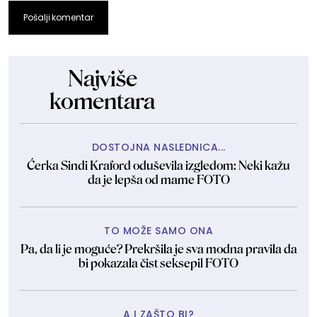
Pošalji komentar
Najviše
komentara
DOSTOJNA NASLEDNICA...
Ćerka Sindi Kraford oduševila izgledom: Neki kažu
da je lepša od mame FOTO
TO MOŽE SAMO ONA
Pa, da li je moguće? Prekršila je sva modna pravila da
bi pokazala čist seksepil FOTO
A I ZAŠTO BI?