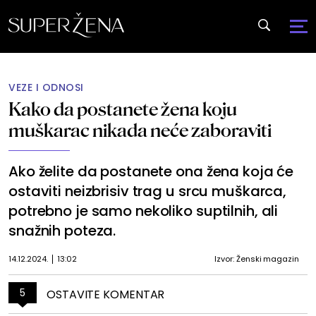
VEZE I ODNOSI
Kako da postanete žena koju
muškarac nikada neće zaboraviti
Ako želite da postanete ona žena koja će
ostaviti neizbrisiv trag u srcu muškarca,
potrebno je samo nekoliko suptilnih, ali
snažnih poteza.
14.12.2024.
13:02
Izvor: Ženski magazin
5
OSTAVITE KOMENTAR