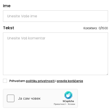
Ime
Tekst
Karaktera:
0
/
1500
Prihvatam
politiku privatnosti
i
pravila korišćenja