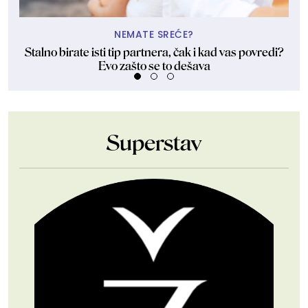
NEMATE SREĆE?
Stalno birate isti tip partnera, čak i kad vas povredi?
Evo zašto se to dešava
Superstav