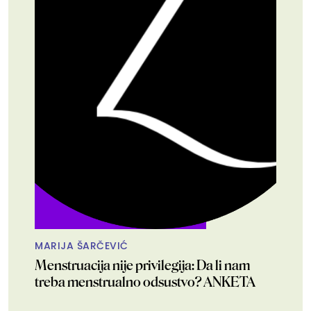
MARIJA ŠARČEVIĆ
Menstruacija nije privilegija: Da li nam
treba menstrualno odsustvo? ANKETA