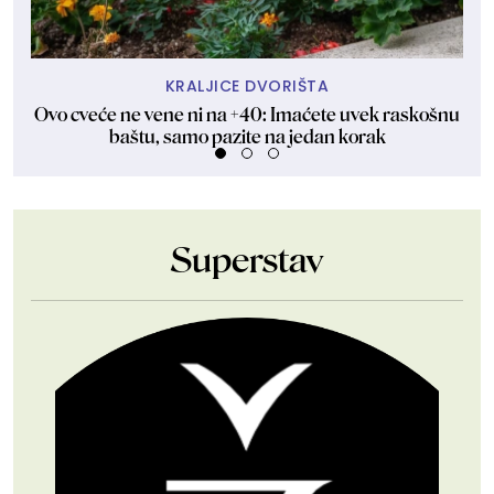
KRALJICE DVORIŠTA
Ovo cveće ne vene ni na +40: Imaćete uvek raskošnu
Nin
baštu, samo pazite na jedan korak
Superstav