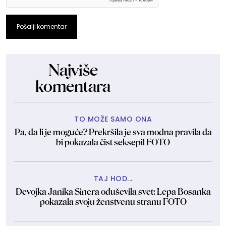
Pošalji komentar
Najviše
komentara
TO MOŽE SAMO ONA
Pa, da li je moguće? Prekršila je sva modna pravila da
bi pokazala čist seksepil FOTO
TAJ HOD...
Devojka Janika Sinera oduševila svet: Lepa Bosanka
pokazala svoju ženstvenu stranu FOTO