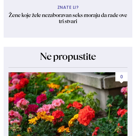
ZNATE LI?
Žene koje žele nezaboravan seks moraju da rade ove
tri stvari
Ne propustite
0