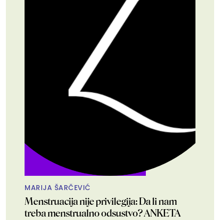
MARIJA ŠARČEVIĆ
Menstruacija nije privilegija: Da li nam
treba menstrualno odsustvo? ANKETA