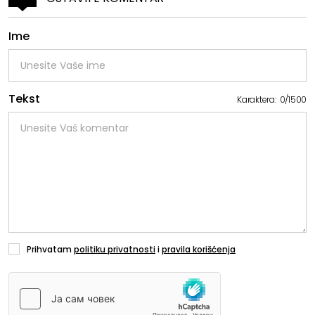
Ime
Tekst
Karaktera:
0
/
1500
Prihvatam
politiku privatnosti
i
pravila korišćenja