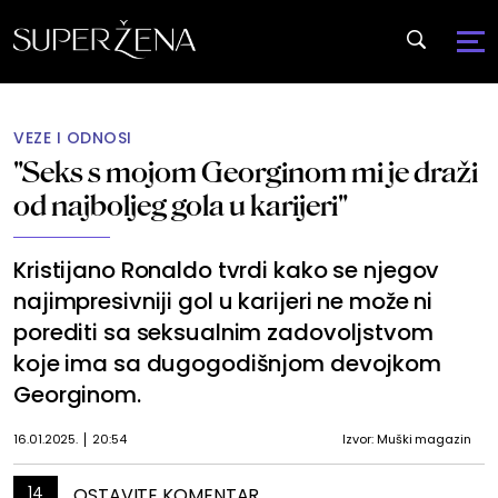
VEZE I ODNOSI
"Seks s mojom Georginom mi je draži
od najboljeg gola u karijeri"
Kristijano Ronaldo tvrdi kako se njegov
najimpresivniji gol u karijeri ne može ni
porediti sa seksualnim zadovoljstvom
koje ima sa dugogodišnjom devojkom
Georginom.
16.01.2025.
20:54
Izvor: Muški magazin
14
OSTAVITE KOMENTAR