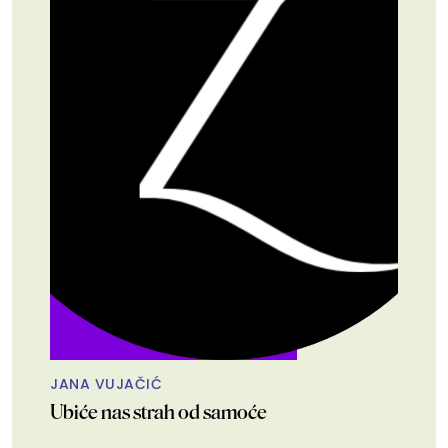
JANA VUJAČIĆ
Ubiće nas strah od samoće