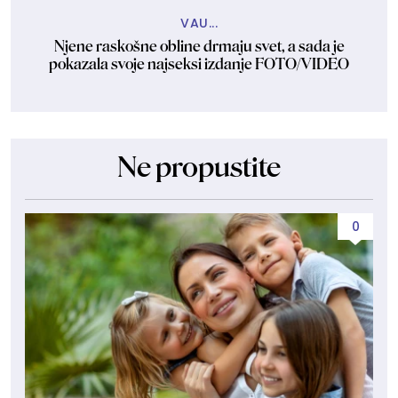
VAU...
Njene raskošne obline drmaju svet, a sada je
pokazala svoje najseksi izdanje FOTO/VIDEO
Ne propustite
0