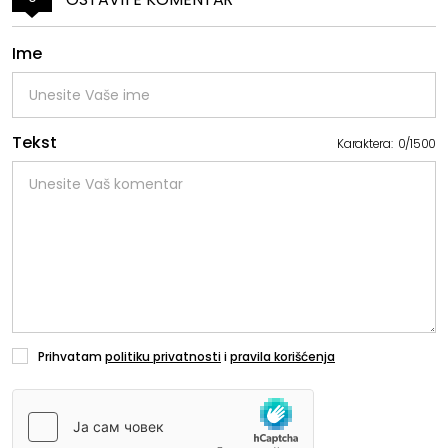
Ime
Tekst
Karaktera:
0
/
1500
Prihvatam
politiku privatnosti
i
pravila korišćenja