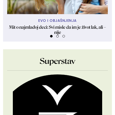
EVO I OBJAŠNJENJA
Mit o najmlađoj deci: Svi misle da im je život lak, ali –
nije
Superstav