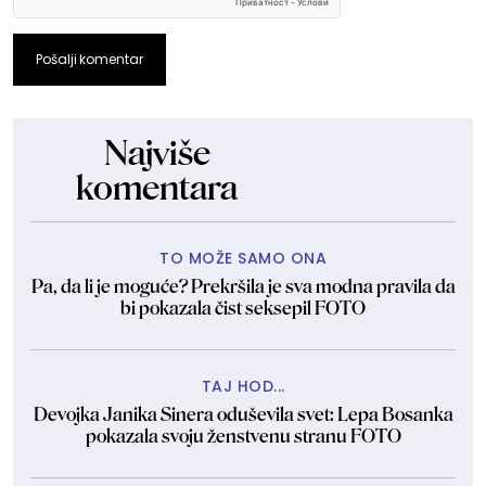
Pošalji komentar
Najviše
komentara
TO MOŽE SAMO ONA
Pa, da li je moguće? Prekršila je sva modna pravila da
bi pokazala čist seksepil FOTO
TAJ HOD...
Devojka Janika Sinera oduševila svet: Lepa Bosanka
pokazala svoju ženstvenu stranu FOTO