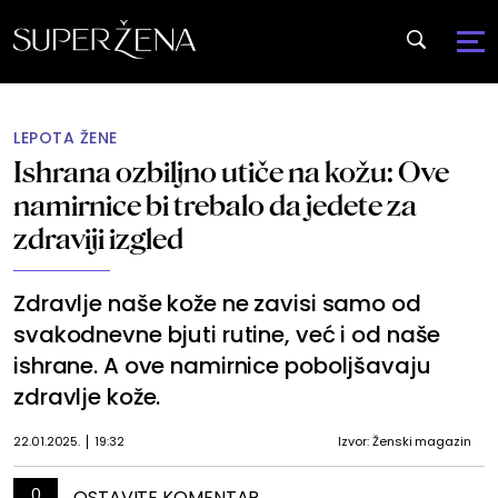
LEPOTA ŽENE
Ishrana ozbiljno utiče na kožu: Ove
namirnice bi trebalo da jedete za
zdraviji izgled
Zdravlje naše kože ne zavisi samo od
svakodnevne bjuti rutine, već i od naše
ishrane. A ove namirnice poboljšavaju
zdravlje kože.
22.01.2025.
19:32
Izvor: Ženski magazin
0
OSTAVITE KOMENTAR