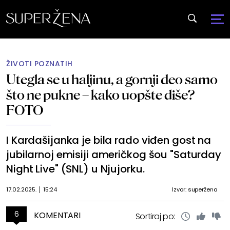
ŽIVOTI POZNATIH
Utegla se u haljinu, a gornji deo samo
što ne pukne – kako uopšte diše?
FOTO
I Kardašijanka je bila rado viđen gost na
jubilarnoj emisiji američkog šou "Saturday
Night Live" (SNL) u Njujorku.
17.02.2025.
15:24
Izvor: superžena
6
KOMENTARI
Sortiraj po: