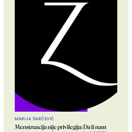
MARIJA ŠARČEVIĆ
Menstruacija nije privilegija: Da li nam