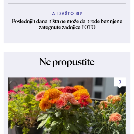
A I ZAŠTO BI?
Poslednjih dana ništa ne može da prođe bez njene
zategnute zadnjice FOTO
Ne propustite
0