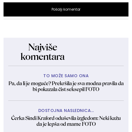
Pošalji komentar
Najviše
komentara
TO MOŽE SAMO ONA
Pa, da li je moguće? Prekršila je sva modna pravila da
bi pokazala čist seksepil FOTO
DOSTOJNA NASLEDNICA...
Ćerka Sindi Kraford oduševila izgledom: Neki kažu
da je lepša od mame FOTO