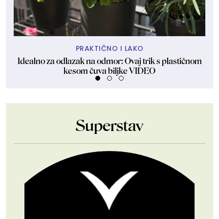
PRAKTIČNO I LAKO
Idealno za odlazak na odmor: Ovaj trik s plastičnom
Ma
kesom čuva biljke VIDEO
Superstav