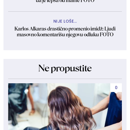
da je lepša od mame FOTO
NIJE LOŠE...
Karlos Alkaras drastično promenio imidž: Ljudi
masovno komentarišu njegovu odluku FOTO
Ne propustite
0