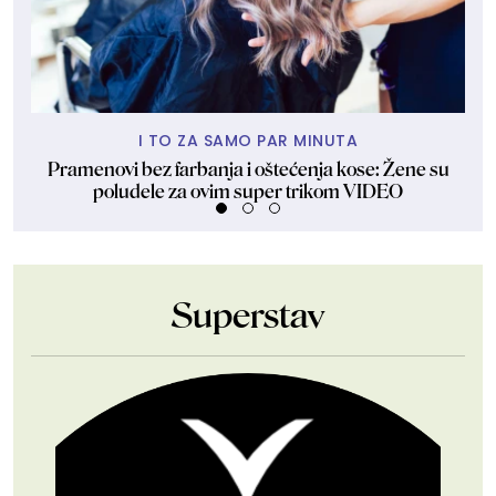
I TO ZA SAMO PAR MINUTA
Pramenovi bez farbanja i oštećenja kose: Žene su
Ven
poludele za ovim super trikom VIDEO
Superstav