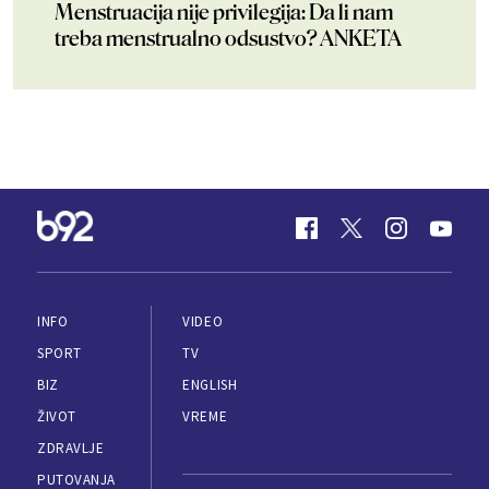
Menstruacija nije privilegija: Da li nam
treba menstrualno odsustvo? ANKETA
INFO
VIDEO
SPORT
TV
BIZ
ENGLISH
ŽIVOT
VREME
ZDRAVLJE
PUTOVANJA