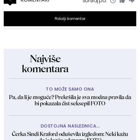
Sortiraj po:
Pošalji komentar
Najviše
komentara
TO MOŽE SAMO ONA
Pa, da li je moguće? Prekršila je sva modna pravila da
bi pokazala čist seksepil FOTO
DOSTOJNA NASLEDNICA...
Ćerka Sindi Kraford oduševila izgledom: Neki kažu