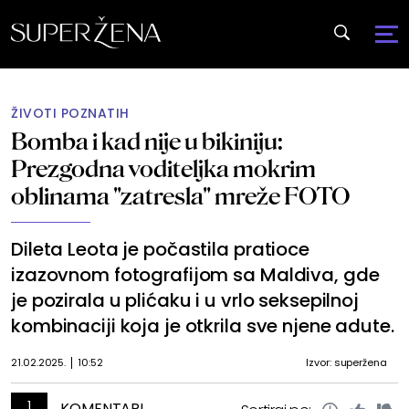
ŽIVOTI POZNATIH
Bomba i kad nije u bikiniju:
Prezgodna voditeljka mokrim
oblinama "zatresla" mreže FOTO
Dileta Leota je počastila pratioce
izazovnom fotografijom sa Maldiva, gde
je pozirala u plićaku i u vrlo seksepilnoj
kombinaciji koja je otkrila sve njene adute.
21.02.2025.
10:52
Izvor: superžena
1
KOMENTARI