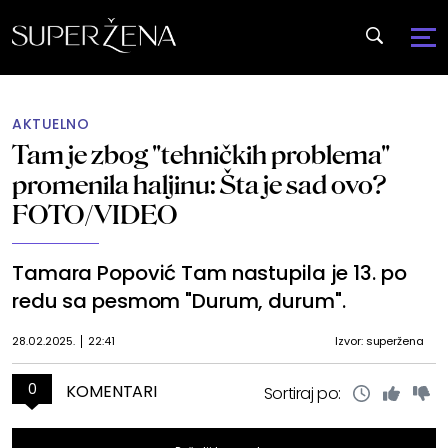
AKTUELNO
Tam je zbog "tehničkih problema"
promenila haljinu: Šta je sad ovo?
FOTO/VIDEO
Tamara Popović Tam nastupila je 13. po
redu sa pesmom "Durum, durum".
28.02.2025.
22:41
Izvor: superžena
0
KOMENTARI
Sortiraj po: