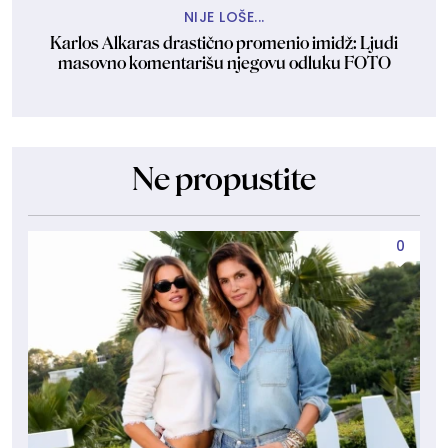
NIJE LOŠE...
Karlos Alkaras drastično promenio imidž: Ljudi
masovno komentarišu njegovu odluku FOTO
Ne propustite
0