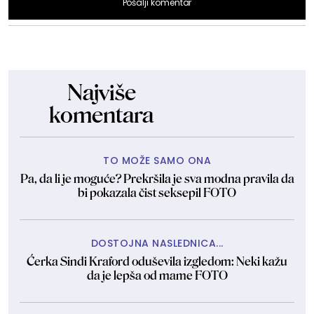
Pošalji komentar
Najviše
komentara
TO MOŽE SAMO ONA
Pa, da li je moguće? Prekršila je sva modna pravila da
bi pokazala čist seksepil FOTO
DOSTOJNA NASLEDNICA...
Ćerka Sindi Kraford oduševila izgledom: Neki kažu
da je lepša od mame FOTO