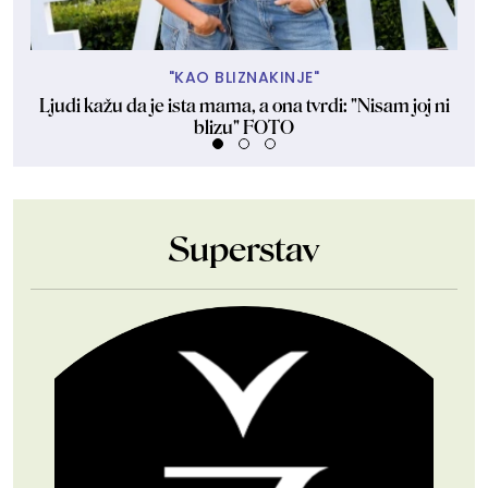
"KAO BLIZNAKINJE"
Ljudi kažu da je ista mama, a ona tvrdi: "Nisam joj ni
blizu" FOTO
Superstav