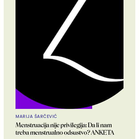
MARIJA ŠARČEVIĆ
Menstruacija nije privilegija: Da li nam
treba menstrualno odsustvo? ANKETA