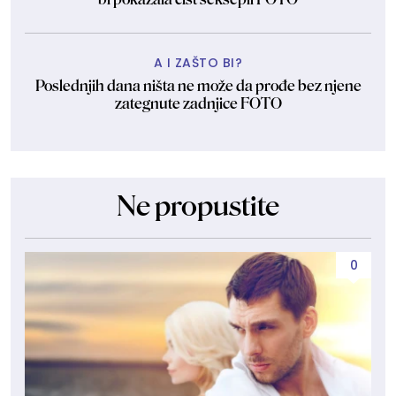
A I ZAŠTO BI?
Poslednjih dana ništa ne može da prođe bez njene
zategnute zadnjice FOTO
Ne propustite
0