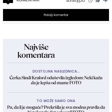
Sortiraj po:
Pošalji komentar
Najviše
komentara
DOSTOJNA NASLEDNICA...
Ćerka Sindi Kraford oduševila izgledom: Neki kažu
da je lepša od mame FOTO
TO MOŽE SAMO ONA
Pa, da li je moguće? Prekršila je sva modna pravila da