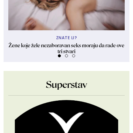
ZNATE LI?
Žene koje žele nezaboravan seks moraju da rade ove
tri stvari
Superstav