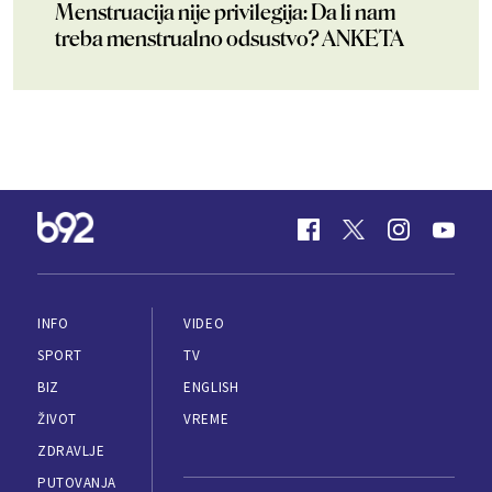
Menstruacija nije privilegija: Da li nam
treba menstrualno odsustvo? ANKETA
INFO
VIDEO
SPORT
TV
BIZ
ENGLISH
ŽIVOT
VREME
ZDRAVLJE
PUTOVANJA