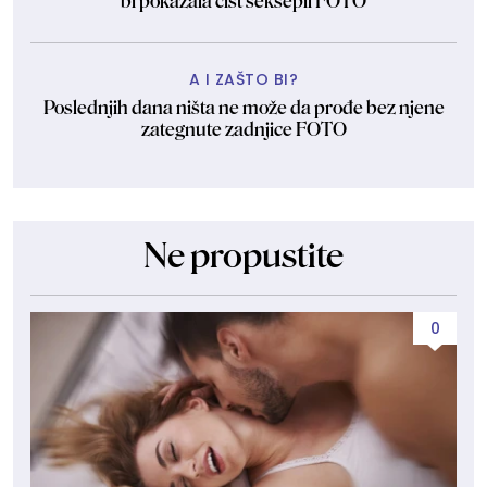
bi pokazala čist seksepil FOTO
A I ZAŠTO BI?
Poslednjih dana ništa ne može da prođe bez njene
zategnute zadnjice FOTO
Ne propustite
0