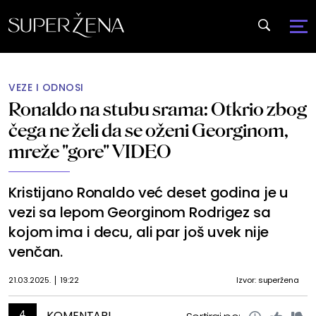
VEZE I ODNOSI
Ronaldo na stubu srama: Otkrio zbog
čega ne želi da se oženi Georginom,
mreže "gore" VIDEO
Kristijano Ronaldo već deset godina je u
vezi sa lepom Georginom Rodrigez sa
kojom ima i decu, ali par još uvek nije
venčan.
21.03.2025.
19:22
Izvor: superžena
4
KOMENTARI