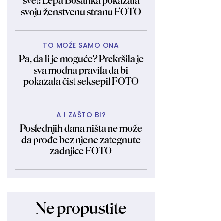
svet: Lepa Bosanka pokazala
svoju ženstvenu stranu FOTO
TO MOŽE SAMO ONA
Pa, da li je moguće? Prekršila je
sva modna pravila da bi
pokazala čist seksepil FOTO
A I ZAŠTO BI?
Poslednjih dana ništa ne može
da prođe bez njene zategnute
zadnjice FOTO
Ne propustite