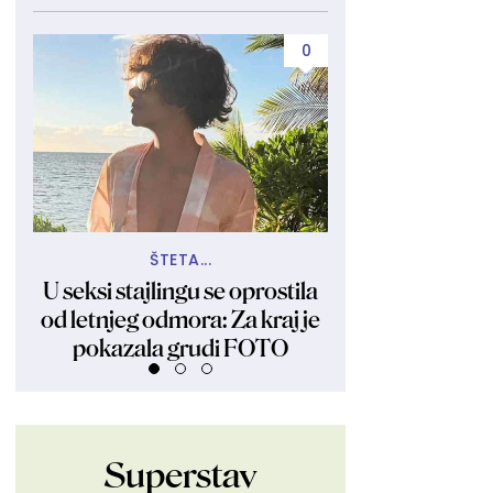
0
ŠTETA...
REAGOVAO JE
U seksi stajlingu se oprostila
Glumac sačuvao 
od letnjeg odmora: Za kraj je
devojci: Zamal
pokazala grudi FOTO
intimne delov
Superstav