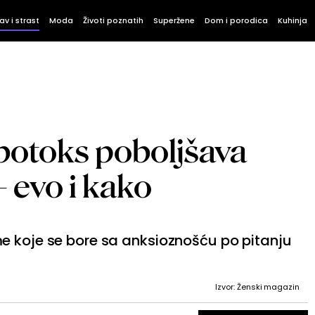
av i strast
Moda
Životi poznatih
Superžene
Dom i porodica
Kuhinja
botoks poboljšava
– evo i kako
e koje se bore sa anksioznošću po pitanju
Izvor: Ženski magazin