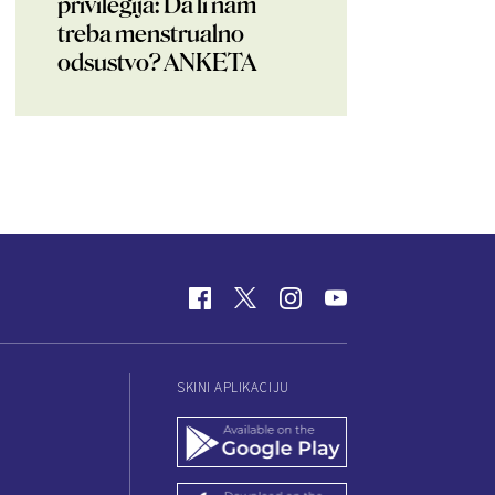
privilegija: Da li nam
treba menstrualno
odsustvo? ANKETA
SKINI APLIKACIJU