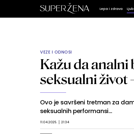
Lepa i zdrava
Ljub
VEZE I ODNOSI
Kažu da analni 
seksualni život 
Ovo je savršeni tretman za dam
seksualnih performansi...
11.04.2025.
21:34