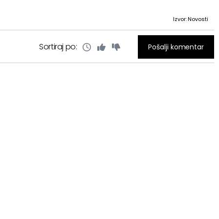
Izvor: Novosti
Sortiraj po:
Pošalji komentar