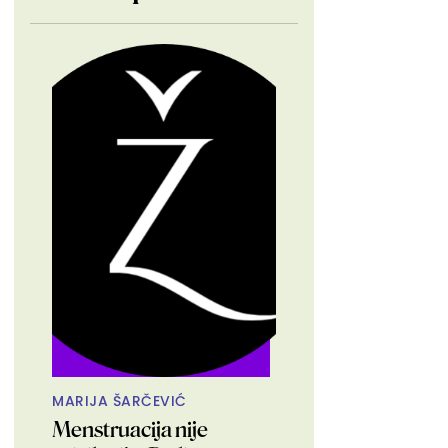
MARIJA ŠARČEVIĆ
Menstruacija nije