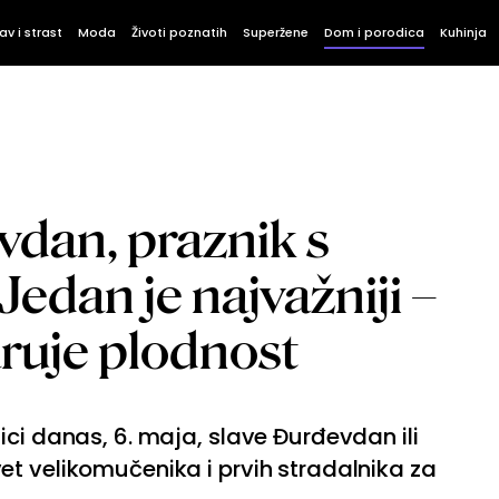
av i strast
Moda
Životi poznatih
Superžene
Dom i porodica
Kuhinja
vdan, praznik s
 Jedan je najvažniji –
aruje plodnost
ici danas, 6. maja, slave Đurđevdan ili
t velikomučenika i prvih stradalnika za