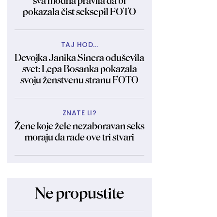
sva modna pravila da bi
pokazala čist seksepil FOTO
TAJ HOD...
Devojka Janika Sinera oduševila
svet: Lepa Bosanka pokazala
svoju ženstvenu stranu FOTO
ZNATE LI?
Žene koje žele nezaboravan seks
moraju da rade ove tri stvari
Ne propustite