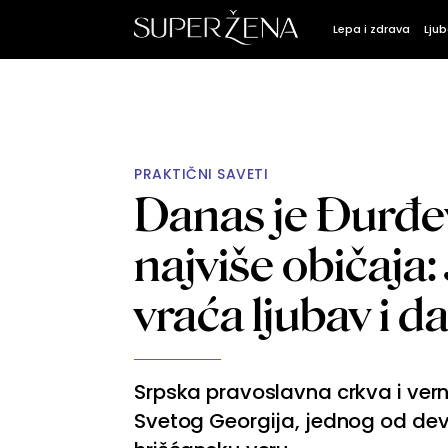
Lepa i zdrava
Ljub
PRAKTIČNI SAVETI
Danas je Đurđe
najviše običaja:
vraća ljubav i d
Srpska pravoslavna crkva i vern
Svetog Georgija, jednog od deve