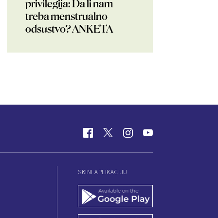
privilegija: Da li nam
treba menstrualno
odsustvo? ANKETA
SKINI APLIKACIJU