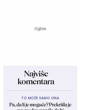
Najviše
komentara
TO MOŽE SAMO ONA
Pa, da li je moguće? Prekršila je