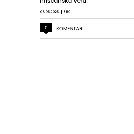
hrišćansku veru.
06.05.2025.
8:50
0
KOMENTARI