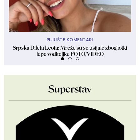
PLJUŠTE KOMENTARI
Srpska Dileta Leota: Mreže su se usijale zbog fotki
Sk
lepe voditeljke FOTO/VIDEO
Superstav