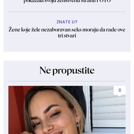
pokazala svoju ženstvenu stranu FOTO
ZNATE LI?
Žene koje žele nezaboravan seks moraju da rade ove
tri stvari
Ne propustite
0