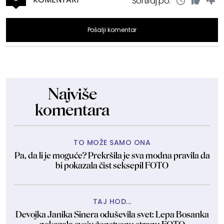
Sortiraj po:
Pošalji komentar
Najviše
komentara
TO MOŽE SAMO ONA
Pa, da li je moguće? Prekršila je sva modna pravila da
bi pokazala čist seksepil FOTO
TAJ HOD...
Devojka Janika Sinera oduševila svet: Lepa Bosanka