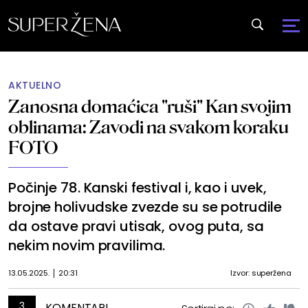
AKTUELNO
Zanosna domaćica "ruši" Kan svojim
oblinama: Zavodi na svakom koraku
FOTO
Počinje 78. Kanski festival i, kao i uvek,
brojne holivudske zvezde su se potrudile
da ostave pravi utisak, ovog puta, sa
nekim novim pravilima.
13.05.2025.
20:31
Izvor: superžena
3
KOMENTARI