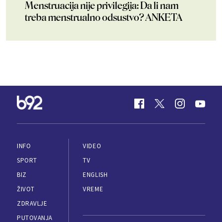
Menstruacija nije privilegija: Da li nam
treba menstrualno odsustvo? ANKETA
INFO
VIDEO
SPORT
TV
BIZ
ENGLISH
ŽIVOT
VREME
ZDRAVLJE
PUTOVANJA