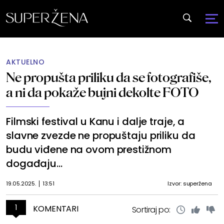
AKTUELNO
Ne propušta priliku da se fotografiše,
a ni da pokaže bujni dekolte FOTO
Filmski festival u Kanu i dalje traje, a
slavne zvezde ne propuštaju priliku da
budu viđene na ovom prestižnom
događaju...
19.05.2025.
13:51
Izvor: superžena
1
KOMENTARI
Sortiraj po: