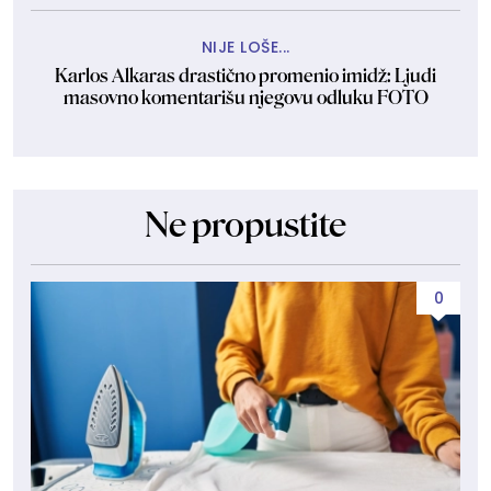
NIJE LOŠE...
Karlos Alkaras drastično promenio imidž: Ljudi
masovno komentarišu njegovu odluku FOTO
Ne propustite
0