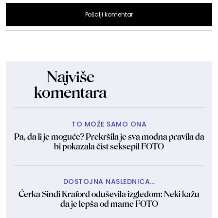
Pošalji komentar
Najviše
komentara
TO MOŽE SAMO ONA
Pa, da li je moguće? Prekršila je sva modna pravila da
bi pokazala čist seksepil FOTO
DOSTOJNA NASLEDNICA...
Ćerka Sindi Kraford oduševila izgledom: Neki kažu
da je lepša od mame FOTO