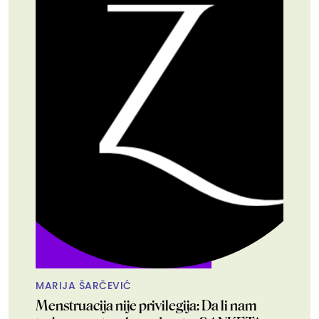
MARIJA ŠARČEVIĆ
Menstruacija nije privilegija: Da li nam