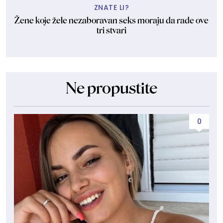
ZNATE LI?
Žene koje žele nezaboravan seks moraju da rade ove
tri stvari
Ne propustite
0