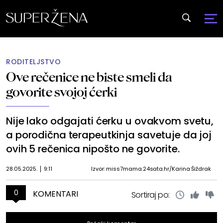
RODITELJSTVO
Ove rečenice ne biste smeli da
govorite svojoj ćerki
Nije lako odgajati ćerku u ovakvom svetu,
a porodična terapeutkinja savetuje da joj
ovih 5 rečenica nipošto ne govorite.
28.05.2025.
9:11
Izvor: miss7mama.24sata.hr/Karina Šiždrak
0
KOMENTARI
Sortiraj po: