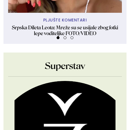
PLJUŠTE KOMENTARI
Srpska Dileta Leota: Mreže su se usijale zbog fotki
Sk
lepe voditeljke FOTO/VIDEO
Superstav