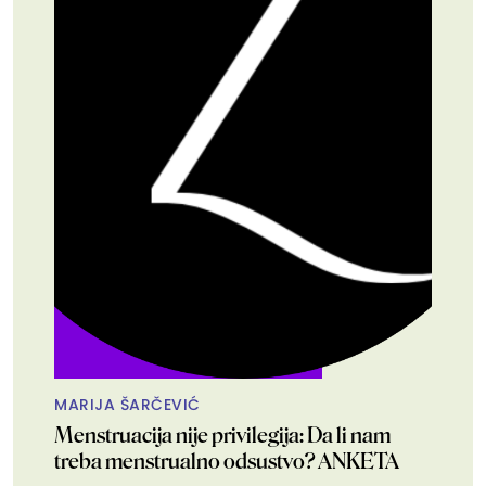
MARIJA ŠARČEVIĆ
Menstruacija nije privilegija: Da li nam
treba menstrualno odsustvo? ANKETA