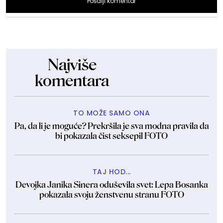
Pošalji komentar
Najviše
komentara
TO MOŽE SAMO ONA
Pa, da li je moguće? Prekršila je sva modna pravila da
bi pokazala čist seksepil FOTO
TAJ HOD...
Devojka Janika Sinera oduševila svet: Lepa Bosanka
pokazala svoju ženstvenu stranu FOTO