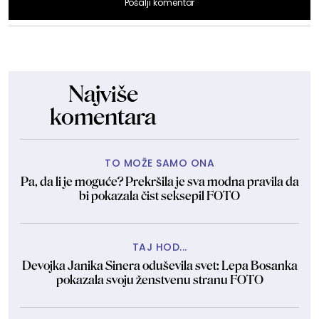
Pošalji komentar
Najviše
komentara
TO MOŽE SAMO ONA
Pa, da li je moguće? Prekršila je sva modna pravila da
bi pokazala čist seksepil FOTO
TAJ HOD...
Devojka Janika Sinera oduševila svet: Lepa Bosanka
pokazala svoju ženstvenu stranu FOTO