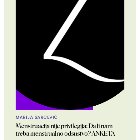
MARIJA ŠARČEVIĆ
Menstruacija nije privilegija: Da li nam
treba menstrualno odsustvo? ANKETA