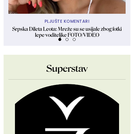
PLJUŠTE KOMENTARI
Srpska Dileta Leota: Mreže su se usijale zbog fotki
Sk
lepe voditeljke FOTO/VIDEO
Superstav