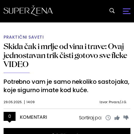
PRAKTIČNI SAVETI
Skida čak i mrlje od vina i trave: Ovaj
jednostavan trik čisti gotovo sve fleke
VIDEO
Potrebno vam je samo nekoliko sastojaka,
koje sigurno imate kod kuće.
29.05.2025.
14:09
Izvor: Prva.rs/J.G.
0
KOMENTARI
Sortiraj po: