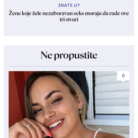
ZNATE LI?
Žene koje žele nezaboravan seks moraju da rade ove
tri stvari
Ne propustite
0