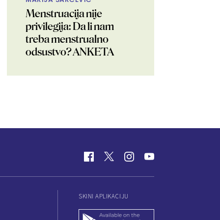
Menstruacija nije
privilegija: Da li nam
treba menstrualno
odsustvo? ANKETA
SKINI APLIKACIJU