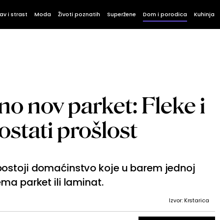
av i strast
Moda
Životi poznatih
Superžene
Dom i porodica
Kuhinja
no nov parket: Fleke i
ostati prošlost
postoji domaćinstvo koje u barem jednoj
ma parket ili laminat.
Izvor: Krstarica