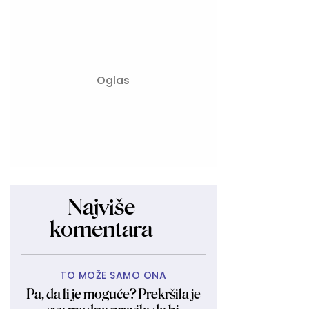
Najviše
komentara
TO MOŽE SAMO ONA
Pa, da li je moguće? Prekršila je