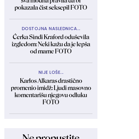
sva modna pravila da bi
pokazala čist seksepil FOTO
DOSTOJNA NASLEDNICA...
Ćerka Sindi Kraford oduševila
izgledom: Neki kažu da je lepša
od mame FOTO
NIJE LOŠE...
Karlos Alkaras drastično
promenio imidž: Ljudi masovno
komentarišu njegovu odluku
FOTO
Ne propustite