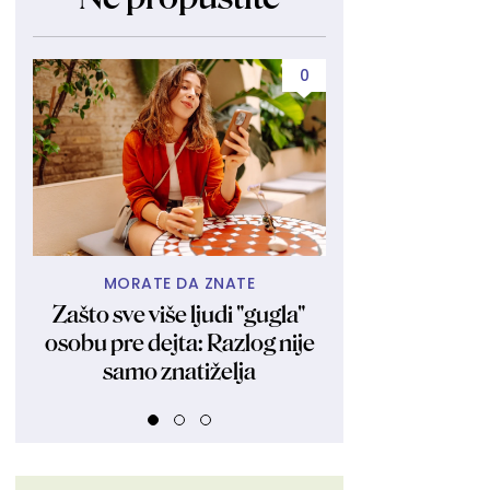
0
MORATE DA ZNATE
HEJTERI,
Zašto sve više ljudi "gugla"
Ronaldova veren
osobu pre dejta: Razlog nije
kritika, ali ovog
samo znatiželja
oštro je uzvr