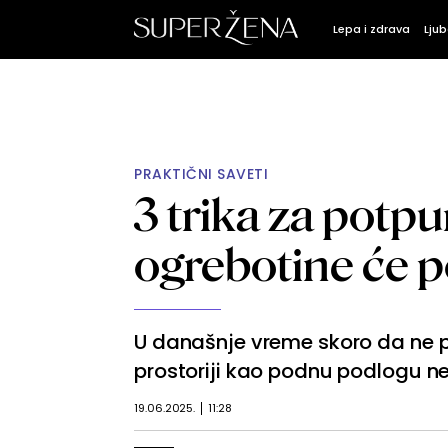
Lepa i zdrava
Ljub
PRAKTIČNI SAVETI
3 trika za potpu
ogrebotine će p
U današnje vreme skoro da ne 
prostoriji kao podnu podlogu ne
19.06.2025.
11:28