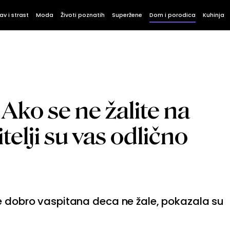
av i strast
Moda
Životi poznatih
Superžene
Dom i porodica
Kuhinja
 Ako se ne žalite na
itelji su vas odlično
se dobro vaspitana deca ne žale, pokazala su