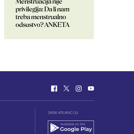
Menstruacija nije
privilegija: Da li nam
treba menstrualno
odsustvo? ANKETA
SKINI APLIKACIJU