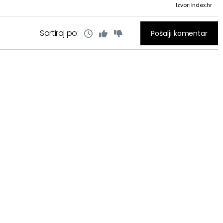
Izvor: Index.hr
Sortiraj po:
Pošalji komentar