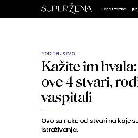
Lepa i zdrava
Ljub
RODITELJSTVO
Kažite im hvala:
ove 4 stvari, rod
vaspitali
Ovo su neke od stvari na koje 
istraživanja.