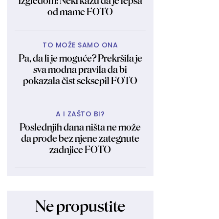
izgledom: Neki kažu da je lepša
od mame FOTO
TO MOŽE SAMO ONA
Pa, da li je moguće? Prekršila je
sva modna pravila da bi
pokazala čist seksepil FOTO
A I ZAŠTO BI?
Poslednjih dana ništa ne može
da prođe bez njene zategnute
zadnjice FOTO
Ne propustite