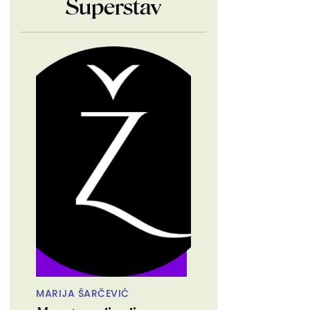
Superstav
MARIJA ŠARČEVIĆ