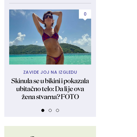
0
ZAVIDE JOJ NA IZGLEDU
PROBAJT
Skinula se u bikini i pokazala
Tvrdokorne 
ubitačno telo: Da li je ova
plastičnom posu
žena stvarna? FOTO
biti problem: O
spa