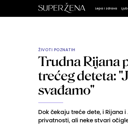
Lepa i zdrava
Ljub
ŽIVOTI POZNATIH
Trudna Rijana 
trećeg deteta: "
svađamo"
Dok čekaju treće dete, i Rijana 
privatnosti, ali neke stvari oči