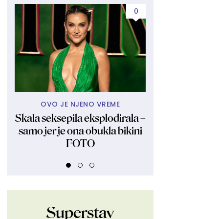
0
OVO JE NJENO VREME
KAKVA LE
Skala seksepila eksplodirala –
Njena mama j
samo jer je ona obukla bikini
najlepših žena, 
FOTO
zavodnik: Znate 
ćerka?
Superstav