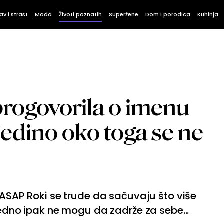
av i strast
Moda
Životi poznatih
Superžene
Dom i porodica
Kuhinja
progovorila o imenu
Jedino oko toga se ne
i ASAP Roki se trude da sačuvaju što više
gledno ipak ne mogu da zadrže za sebe...