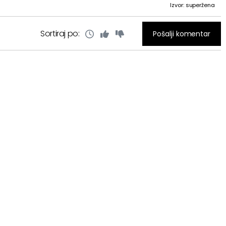
Izvor: superžena
Sortiraj po:
Pošalji komentar