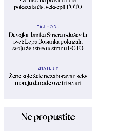
sva modna pravila da bi
pokazala čist seksepil FOTO
TAJ HOD...
Devojka Janika Sinera oduševila
svet: Lepa Bosanka pokazala
svoju ženstvenu stranu FOTO
ZNATE LI?
Žene koje žele nezaboravan seks
moraju da rade ove tri stvari
Ne propustite