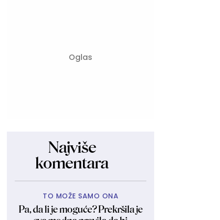
Najviše
komentara
TO MOŽE SAMO ONA
Pa, da li je moguće? Prekršila je