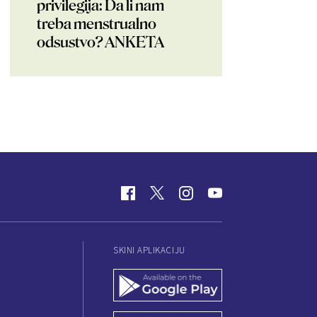
privilegija: Da li nam
treba menstrualno
odsustvo? ANKETA
SKINI APLIKACIJU