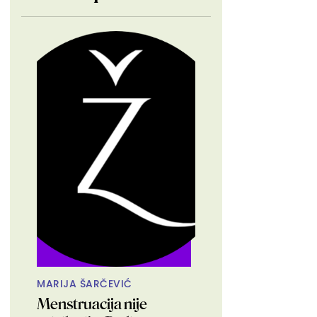
MARIJA ŠARČEVIĆ
Menstruacija nije