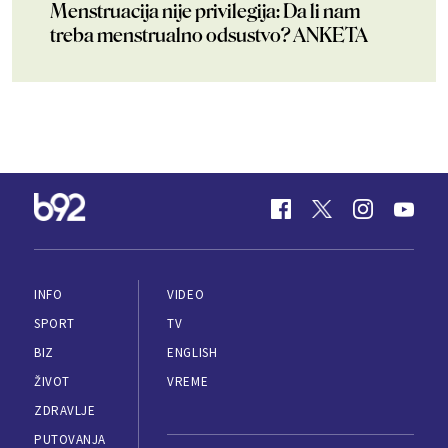
Menstruacija nije privilegija: Da li nam
treba menstrualno odsustvo? ANKETA
INFO
VIDEO
SPORT
TV
BIZ
ENGLISH
ŽIVOT
VREME
ZDRAVLJE
PUTOVANJA