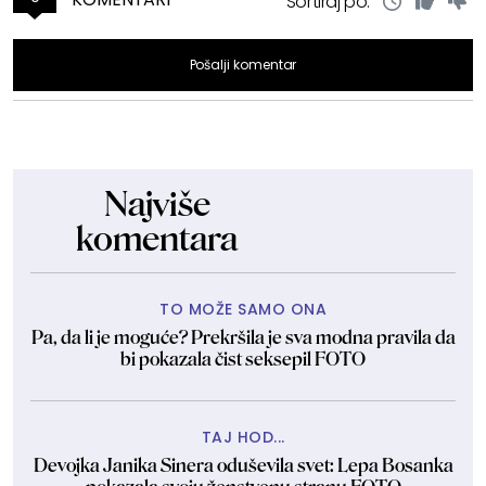
Sortiraj po:
Pošalji komentar
Najviše
komentara
TO MOŽE SAMO ONA
Pa, da li je moguće? Prekršila je sva modna pravila da
bi pokazala čist seksepil FOTO
TAJ HOD...
Devojka Janika Sinera oduševila svet: Lepa Bosanka