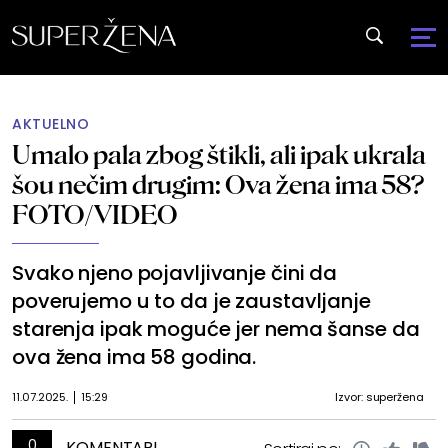
AKTUELNO
Umalo pala zbog štikli, ali ipak ukrala
šou nečim drugim: Ova žena ima 58?
FOTO/VIDEO
Svako njeno pojavljivanje čini da
poverujemo u to da je zaustavljanje
starenja ipak moguće jer nema šanse da
ova žena ima 58 godina.
11.07.2025.
15:29
Izvor: superžena
0
KOMENTARI