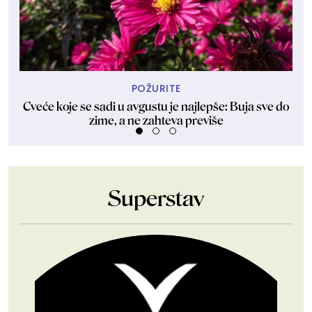
POŽURITE
Cveće koje se sadi u avgustu je najlepše: Buja sve do
zime, a ne zahteva previše
Superstav