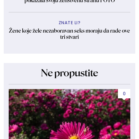
pokazala svoju ženstvenu stranu FOTO
ZNATE LI?
Žene koje žele nezaboravan seks moraju da rade ove
tri stvari
Ne propustite
0