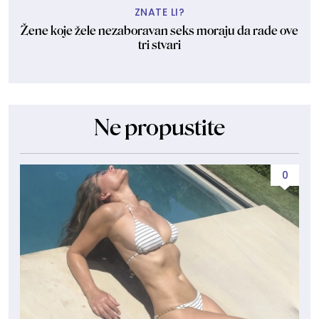
ZNATE LI?
Žene koje žele nezaboravan seks moraju da rade ove
tri stvari
Ne propustite
0