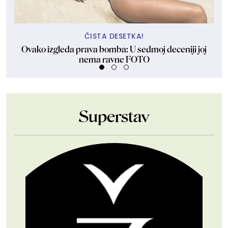
ČISTA DESETKA!
Ovako izgleda prava bomba: U sedmoj deceniji joj
Id
nema ravne FOTO
Superstav