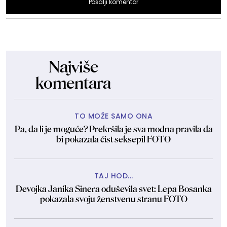
Pošalji komentar
Najviše
komentara
TO MOŽE SAMO ONA
Pa, da li je moguće? Prekršila je sva modna pravila da
bi pokazala čist seksepil FOTO
TAJ HOD...
Devojka Janika Sinera oduševila svet: Lepa Bosanka
pokazala svoju ženstvenu stranu FOTO