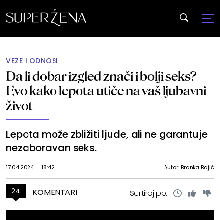
VEZE I ODNOSI
Da li dobar izgled znači i bolji seks?
Evo kako lepota utiče na vaš ljubavni
život
Lepota može zbližiti ljude, ali ne garantuje
nezaboravan seks.
17.04.2024.
18:42
Autor: Branka Bajić
24
KOMENTARI
Sortiraj po: