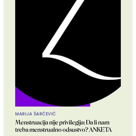
MARIJA ŠARČEVIĆ
Menstruacija nije privilegija: Da li nam
treba menstrualno odsustvo? ANKETA