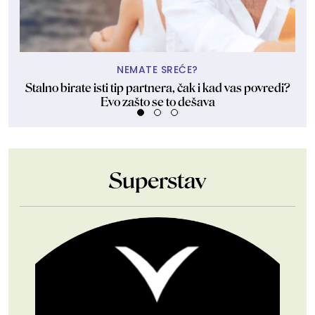
NEMATE SREĆE?
Stalno birate isti tip partnera, čak i kad vas povredi?
Evo zašto se to dešava
Superstav