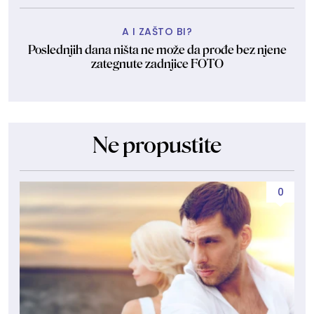
A I ZAŠTO BI?
Poslednjih dana ništa ne može da prođe bez njene
zategnute zadnjice FOTO
Ne propustite
0