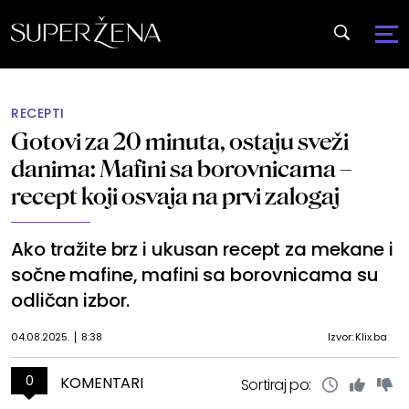
RECEPTI
Gotovi za 20 minuta, ostaju sveži
danima: Mafini sa borovnicama –
recept koji osvaja na prvi zalogaj
Ako tražite brz i ukusan recept za mekane i
sočne mafine, mafini sa borovnicama su
odličan izbor.
04.08.2025.
8:38
Izvor: Klix.ba
0
KOMENTARI
Sortiraj po: