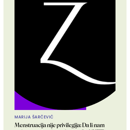
MARIJA ŠARČEVIĆ
Menstruacija nije privilegija: Da li nam