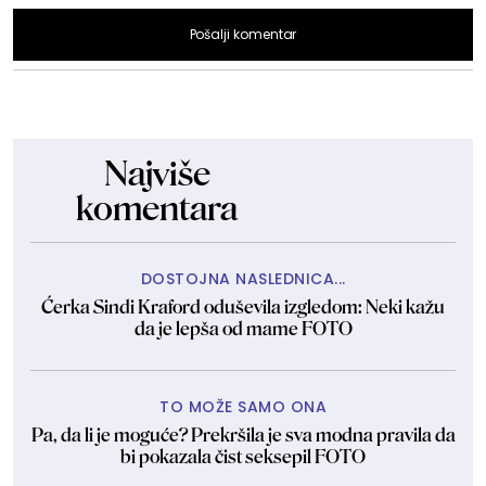
Pošalji komentar
Najviše
komentara
DOSTOJNA NASLEDNICA...
Ćerka Sindi Kraford oduševila izgledom: Neki kažu
da je lepša od mame FOTO
TO MOŽE SAMO ONA
Pa, da li je moguće? Prekršila je sva modna pravila da
bi pokazala čist seksepil FOTO