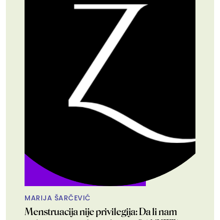
MARIJA ŠARČEVIĆ
Menstruacija nije privilegija: Da li nam