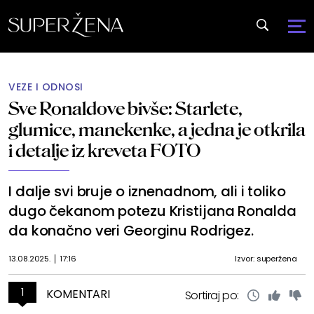
VEZE I ODNOSI
Sve Ronaldove bivše: Starlete,
glumice, manekenke, a jedna je otkrila
i detalje iz kreveta FOTO
I dalje svi bruje o iznenadnom, ali i toliko
dugo čekanom potezu Kristijana Ronalda
da konačno veri Georginu Rodrigez.
13.08.2025.
17:16
Izvor: superžena
1
KOMENTARI
Sortiraj po: