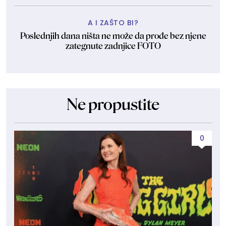
A I ZAŠTO BI?
Poslednjih dana ništa ne može da prođe bez njene
zategnute zadnjice FOTO
Ne propustite
0