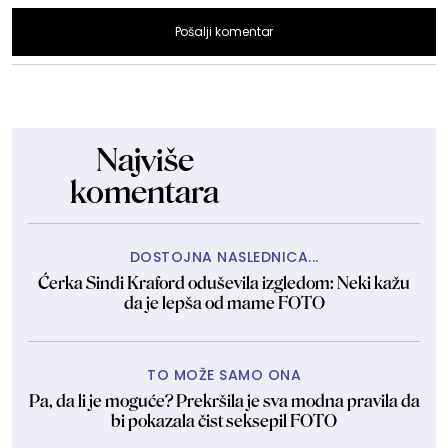
Pošalji komentar
Najviše
komentara
DOSTOJNA NASLEDNICA...
Ćerka Sindi Kraford oduševila izgledom: Neki kažu
da je lepša od mame FOTO
TO MOŽE SAMO ONA
Pa, da li je moguće? Prekršila je sva modna pravila da
bi pokazala čist seksepil FOTO