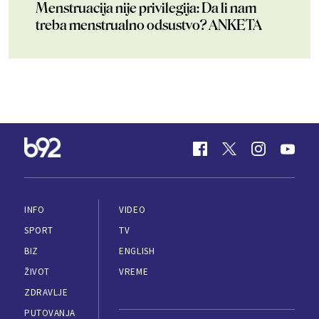
Menstruacija nije privilegija: Da li nam
treba menstrualno odsustvo? ANKETA
INFO
VIDEO
SPORT
TV
BIZ
ENGLISH
ŽIVOT
VREME
ZDRAVLJE
PUTOVANJA