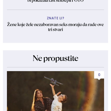
bi pokazala čist seksepil FOTO
ZNATE LI?
Žene koje žele nezaboravan seks moraju da rade ove
tri stvari
Ne propustite
0