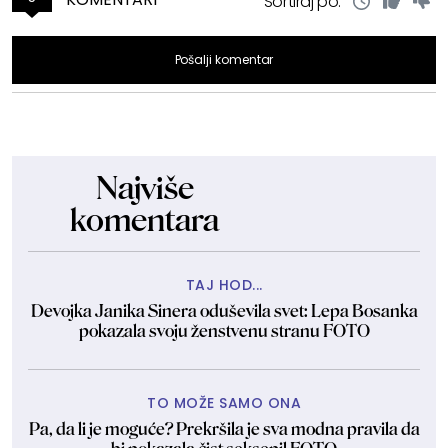
Sortiraj po:
Pošalji komentar
Najviše
komentara
TAJ HOD...
Devojka Janika Sinera oduševila svet: Lepa Bosanka
pokazala svoju ženstvenu stranu FOTO
TO MOŽE SAMO ONA
Pa, da li je moguće? Prekršila je sva modna pravila da