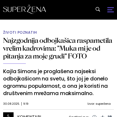
ŽIVOTI POZNATIH
Najzgodnija odbojkašica raspametila
vrelim kadrovima: "Muka mi je od
pitanja za moje grudi" FOTO
Kajla Simons je proglašena najseksi
odbojkašicom na svetu, što joj je donelo
ogromnu popularnost, a ona je koristi na
društvenim mrežama maksimalno.
30.08.2025.
9:19
Izvor: superžena
5
KOMENTARI