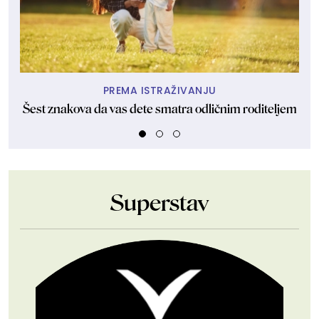
PREMA ISTRAŽIVANJU
Šest znakova da vas dete smatra odličnim roditeljem
Ako
Superstav