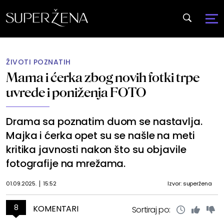
ŽIVOTI POZNATIH
Mama i ćerka zbog novih fotki trpe
uvrede i poniženja FOTO
Drama sa poznatim duom se nastavlja.
Majka i ćerka opet su se našle na meti
kritika javnosti nakon što su objavile
fotografije na mrežama.
01.09.2025.
15:52
Izvor: superžena
8
KOMENTARI
Sortiraj po: