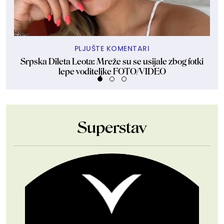
PLJUŠTE KOMENTARI
Srpska Dileta Leota: Mreže su se usijale zbog fotki
Sk
lepe voditeljke FOTO/VIDEO
Superstav