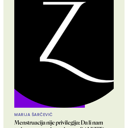
MARIJA ŠARČEVIĆ
Menstruacija nije privilegija: Da li nam