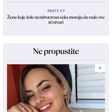
ZNATE LI?
Žene koje žele nezaboravan seks moraju da rade ove
tri stvari
Ne propustite
0