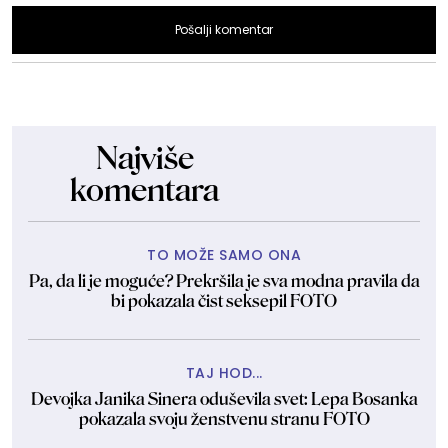
Pošalji komentar
Najviše
komentara
TO MOŽE SAMO ONA
Pa, da li je moguće? Prekršila je sva modna pravila da
bi pokazala čist seksepil FOTO
TAJ HOD...
Devojka Janika Sinera oduševila svet: Lepa Bosanka
pokazala svoju ženstvenu stranu FOTO