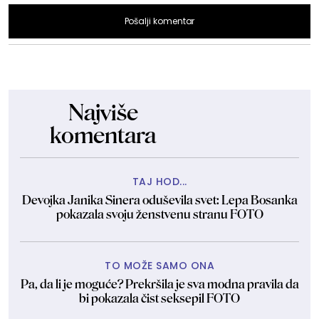
Pošalji komentar
Najviše
komentara
TAJ HOD...
Devojka Janika Sinera oduševila svet: Lepa Bosanka
pokazala svoju ženstvenu stranu FOTO
TO MOŽE SAMO ONA
Pa, da li je moguće? Prekršila je sva modna pravila da
bi pokazala čist seksepil FOTO