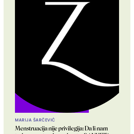
MARIJA ŠARČEVIĆ
Menstruacija nije privilegija: Da li nam