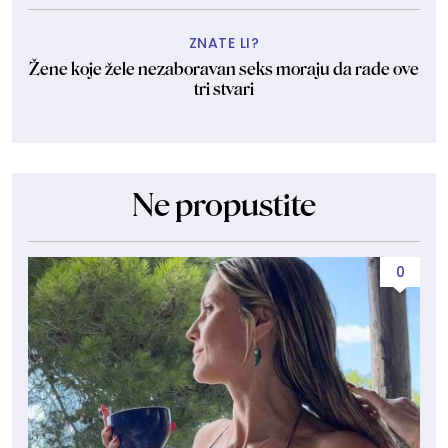
ZNATE LI?
Žene koje žele nezaboravan seks moraju da rade ove
tri stvari
Ne propustite
0