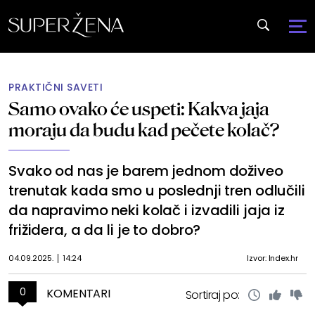
PRAKTIČNI SAVETI
Samo ovako će uspeti: Kakva jaja
moraju da budu kad pečete kolač?
Svako od nas je barem jednom doživeo
trenutak kada smo u poslednji tren odlučili
da napravimo neki kolač i izvadili jaja iz
frižidera, a da li je to dobro?
04.09.2025.
14:24
Izvor: Index.hr
0
KOMENTARI
Sortiraj po: