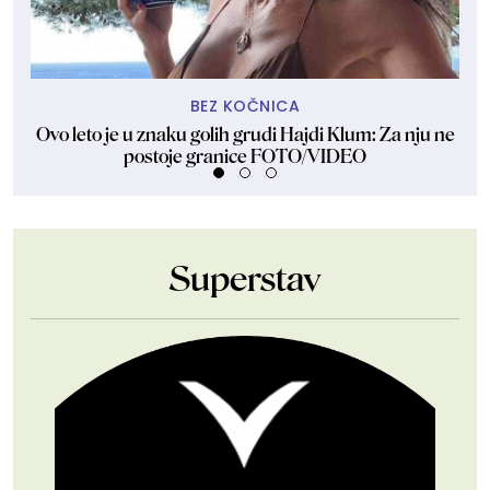
BEZ KOČNICA
Ovo leto je u znaku golih grudi Hajdi Klum: Za nju ne
Dže
postoje granice FOTO/VIDEO
Superstav